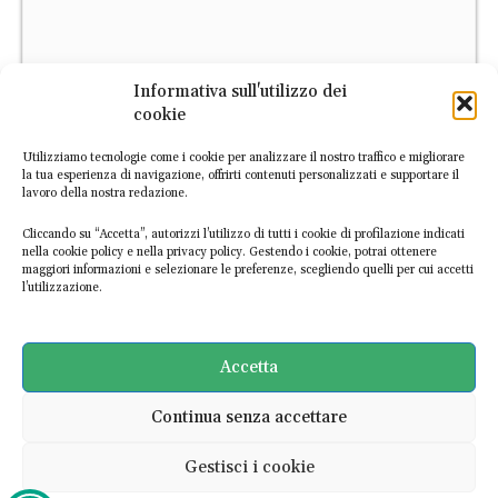
Informativa sull'utilizzo dei
cookie
Utilizziamo tecnologie come i cookie per analizzare il nostro traffico e migliorare
la tua esperienza di navigazione, offrirti contenuti personalizzati e supportare il
lavoro della nostra redazione.
Cliccando su “Accetta”, autorizzi l’utilizzo di tutti i cookie di profilazione indicati
ATLANTE
nella cookie policy e nella privacy policy. Gestendo i cookie, potrai ottenere
maggiori informazioni e selezionare le preferenze, scegliendo quelli per cui accetti
l’utilizzazione.
L’Atlante Italiano dell’Economia Circolare è la prima piattaforma
digitale dedicata alle imprese italiane circolari. Scopri le
Accetta
esperienze già mappate o
segnalaci nuove realtà
!
Continua senza accettare
SCOPRI L'ATLANTE
Gestisci i cookie