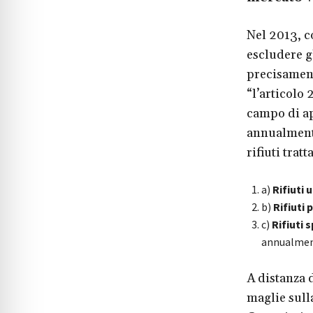
Nel 2013, c
escludere g
precisamen
“l’articolo 
campo di ap
annualment
rifiuti tratt
a)
Rifiuti 
b)
Rifiuti 
c)
Rifiuti 
annualmente
A distanza 
maglie sulla