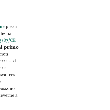
one
presa
che ha
3/87/CE
al primo
 non
rra – si
are
owances –
e
 possono
ceverne a