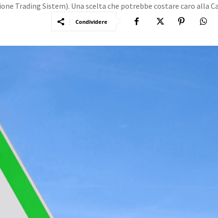
ione Trading Sistem). Una scelta che potrebbe costare caro alla C
Condividere