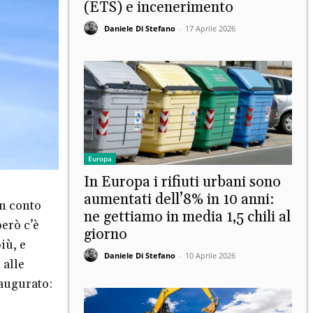
(ETS) e incenerimento
Daniele Di Stefano
-
17 Aprile 2026
Europa
In Europa i rifiuti urbani sono
aumentati dell’8% in 10 anni:
in conto
ne gettiamo in media 1,5 chili al
erò c’è
giorno
iù, e
Daniele Di Stefano
-
10 Aprile 2026
 alle
naugurato: