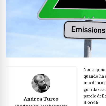
Non sappia
quando ha d
una data a p
guarda caso
parole dell
Andrea Turco
il
2026
.
Giornalista glocal, ha collaborato per