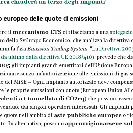
rca chiuderà un terzo degli impianti”
o europeo delle quote di emissioni
ere il
meccanismo ETS
ci rifacciamo a una
spiegazi
ro dello Sviluppo Economico, che analizza la direttiva 
anni fa l’
Eu Emission Trading System
. “La
Direttiva 200
 da ultimo dalla direttiva UE 2018/410)
prevede che
d
2005
gli impianti grandi emettitori dell’Unione Europa
zionare senza un’autorizzazione alle emissioni di gas se
ito del MiSE – Ogni impianto autorizzato deve compens
e le proprie emissioni con quote (European Union All
alenti a 1 tonnellata di CO2eq
) che possono esser
vendute dai singoli operatori interessati. Gli impianti
le quote nell’ambito di
aste pubbliche europee
o ri
ito. In alternativa, possono
approvvigionarsene sul