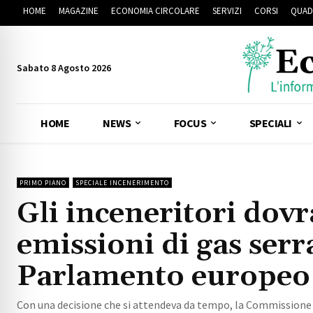
HOME
MAGAZINE
ECONOMIA CIRCOLARE
SERVIZI
CORSI
QUAD
Sabato 8 Agosto 2026
HOME
NEWS
FOCUS
SPECIALI
PRIMO PIANO
SPECIALE INCENERIMENTO
Gli inceneritori dov
emissioni di gas serr
Parlamento europeo
Con una decisione che si attendeva da tempo, la Commissione 