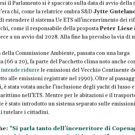
si il Parlamento si è spaccato sulla data di avvio della
c’era chi, come la relatrice ombra S&D
Jytte Gutelan
i estendere il sistema Ue ETS all’incenerimento dei rifi
 chi, come il responsabile della proposta
Peter Liese
ce a un avvio dal 2028. Alla fine ha prevalso la via di 
 della Commissione Ambiente, passata con una larga
 (66 a 20), fa parte del Pacchetto clima noto anche c
e
intende ridurre
le emissioni del Vecchio Continente d
to alle emissioni registrate nel 1990). Oltre al passagg
, è stata votata anche l’inclusione degli yacht di lusso e
arittimo nell’ETS. Mentre per le abitazioni e il trasport
 è stato introdotto un sistema separato sulle emissioni
i tutelare i cittadini.
he:
“Si parla tanto dell’inceneritore di Copen