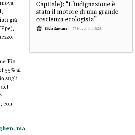
 nuova
Capitale): “L’indignazione è
stata il motore di una grande
d
,
coscienza ecologista”
uti già
(Ppe),
Silvia Santucci
-
27 Novembre 2025
mezzo.
ome
Fit
el 55% al
io sugli
 del
o
, con
aghen, ma