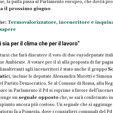
, la palla passa al Parlamento europeo, che dovrà pr
ia il prossimo giugno
.
he:
Termovalorizzatore, inceneritore e inqui
 sapere
sia per il clima che per il lavoro”
tarsi che farà discutere il voto di due eurodeputate ital
 Ambiente. A votare per il sì alla proposta di far pagar
limalteranti agli inceneritori è stato anche il gruppo
So
atic
i, incluse le deputate Alessandra Moretti e Simona
l Partito Democratico. Se al Comune di Roma, alla Reg
pare in Parlamento il Pd si esprime a favore dell’incener
giunge un
segnale opposto
che, se sarà confermato in
mpianto ancora più costoso. Un segnale che si aggiunge 
 giorni fa a Pomezia, dove i consiglieri comunali del P