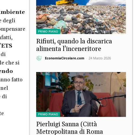
Ambiente
e degli
 compensare
PRIMO PIANO
fatti,
Rifiuti, quando la discarica
’ETS
alimenta l’inceneritore
 di
EconomiaCircolare.com
-
24 Marzo 2026
e che si
endo
anno fatto
 nel
 di
te
PRIMO PIANO
Pierluigi Sanna (Città
Metropolitana di Roma