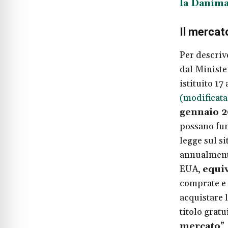
la Danima
Il mercat
Per descriv
dal Ministe
istituito 17 
(modificata
gennaio 
possano fun
legge sul s
annualment
EUA,
equiv
comprate e 
acquistare 
titolo gratu
mercato
”.