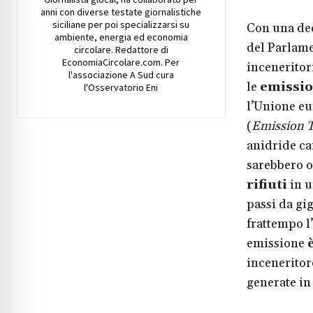
anni con diverse testate giornalistiche
siciliane per poi specializzarsi su
Con una dec
ambiente, energia ed economia
del Parlame
circolare. Redattore di
EconomiaCircolare.com. Per
inceneritor
l'associazione A Sud cura
le
emissio
l'Osservatorio Eni
l’Unione eu
(
Emission T
anidride ca
sarebbero o
rifiuti
in u
passi da gi
frattempo l
emissione
inceneritor
generate in