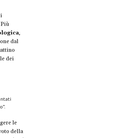
i
 Più
ologica
,
ione dal
attino
le dei
entati
o”.
gere le
voto della