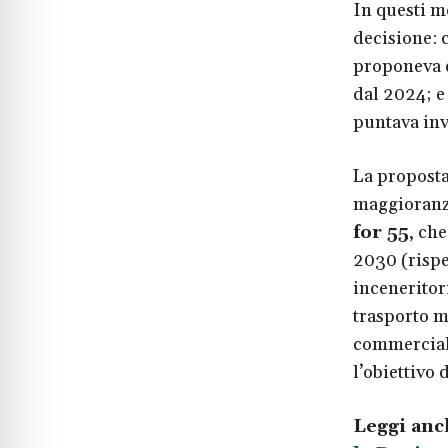
In questi me
decisione: 
proponeva d
dal 2024; e
puntava inve
La proposta
maggioranza
for 55
, ch
2030 (rispet
inceneritori
trasporto m
commerciale
l’obiettivo d
Leggi anc