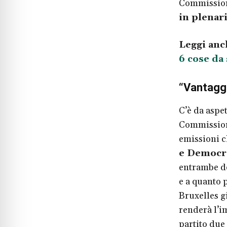
Commissione
in plenar
Leggi anc
6 cose da
“Vantaggi 
C’è da aspet
Commissione
emissioni c
e Democr
entrambe de
e a quanto 
Bruxelles 
renderà l’i
partito due