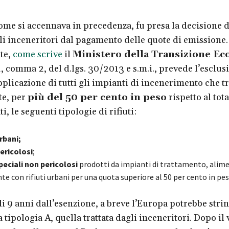
ome si accennava in precedenza, fu presa la decisione d
li inceneritori dal pagamento delle quote di emissione.
te,
come scrive
il
Ministero della Transizione Ec
2, comma 2, del d.lgs. 30/2013 e s.m.i., prevede l’esclus
plicazione di tutti gli impianti di incenerimento che tr
e, per
più del 50 per cento in peso
rispetto al tota
ati, le seguenti tipologie di rifiuti:
urbani;
pericolosi
;
speciali non pericolosi
prodotti da impianti di trattamento, alim
 con rifiuti urbani per una quota superiore al 50 per cento in pes
di 9 anni dall’esenzione, a breve l’Europa potrebbe strin
 tipologia A, quella trattata dagli inceneritori. Dopo il 