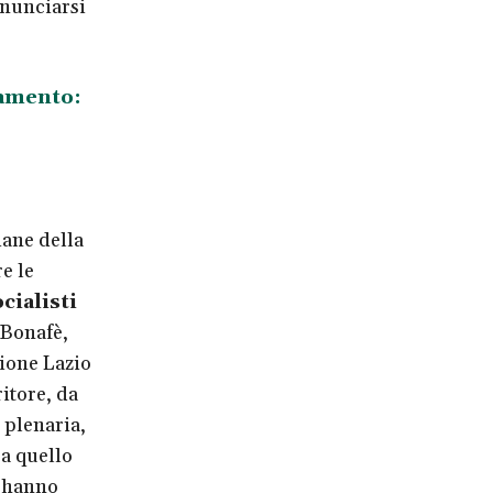
onunciarsi
namento:
iane della
e le
cialisti
 Bonafè,
ione Lazio
itore, da
 plenaria,
a quello
d hanno