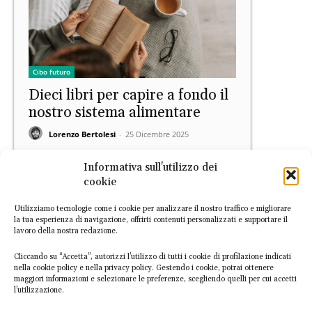
Cibo futuro
Dieci libri per capire a fondo il
nostro sistema alimentare
Lorenzo Bertolesi
-
25 Dicembre 2025
Informativa sull'utilizzo dei
cookie
Utilizziamo tecnologie come i cookie per analizzare il nostro traffico e migliorare
la tua esperienza di navigazione, offrirti contenuti personalizzati e supportare il
lavoro della nostra redazione.
Cliccando su “Accetta”, autorizzi l’utilizzo di tutti i cookie di profilazione indicati
Europa
nella cookie policy e nella privacy policy. Gestendo i cookie, potrai ottenere
maggiori informazioni e selezionare le preferenze, scegliendo quelli per cui accetti
La PAC scomparirà? Le nuove
l’utilizzazione.
discussioni sulla politica