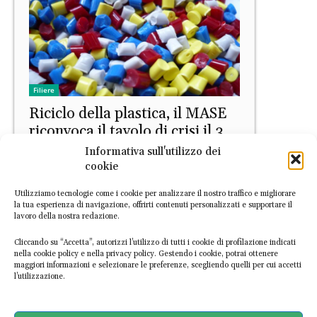
Filiere
Riciclo della plastica, il MASE
riconvoca il tavolo di crisi il 3
giugno
Informativa sull'utilizzo dei
cookie
Daniele Di Stefano
-
28 Maggio 2026
Utilizziamo tecnologie come i cookie per analizzare il nostro traffico e migliorare
la tua esperienza di navigazione, offrirti contenuti personalizzati e supportare il
lavoro della nostra redazione.
Cliccando su “Accetta”, autorizzi l’utilizzo di tutti i cookie di profilazione indicati
nella cookie policy e nella privacy policy. Gestendo i cookie, potrai ottenere
maggiori informazioni e selezionare le preferenze, scegliendo quelli per cui accetti
l’utilizzazione.
PRIMO PIANO