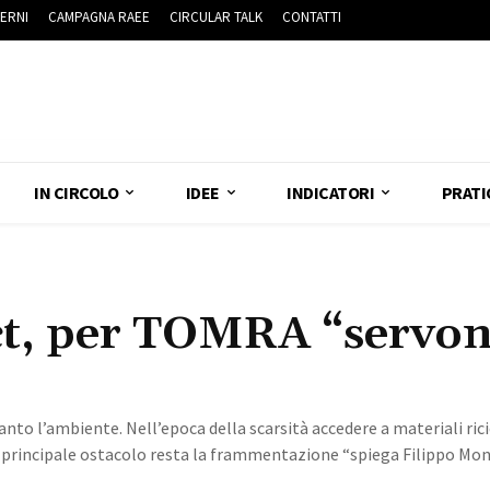
ERNI
CAMPAGNA RAEE
CIRCULAR TALK
CONTATTI
IN CIRCOLO
IDEE
INDICATORI
PRATI
ct, per TOMRA “servo
anto l’ambiente. Nell’epoca della scarsità accedere a materiali ricic
 principale ostacolo resta la frammentazione “spiega Filippo Mont