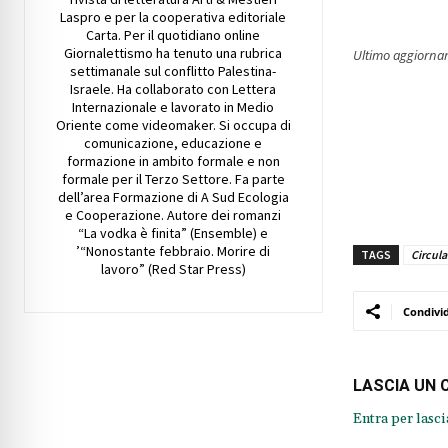
Laspro e per la cooperativa editoriale
Carta. Per il quotidiano online
Giornalettismo ha tenuto una rubrica
Ultimo aggiorna
settimanale sul conflitto Palestina-
Israele. Ha collaborato con Lettera
Internazionale e lavorato in Medio
Oriente come videomaker. Si occupa di
comunicazione, educazione e
formazione in ambito formale e non
formale per il Terzo Settore. Fa parte
dell’area Formazione di A Sud Ecologia
e Cooperazione. Autore dei romanzi
“La vodka è finita” (Ensemble) e
’“Nonostante febbraio. Morire di
TAGS
Circul
lavoro” (Red Star Press)
Condivi
LASCIA UN
Entra per lasc