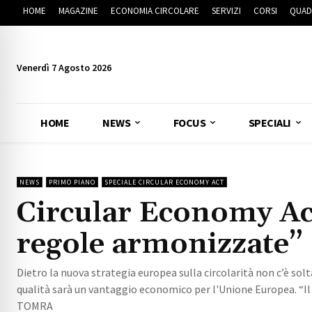
HOME
MAGAZINE
ECONOMIA CIRCOLARE
SERVIZI
CORSI
QUAD
Venerdì 7 Agosto 2026
HOME
NEWS
FOCUS
SPECIALI
NEWS
PRIMO PIANO
SPECIALE CIRCULAR ECONOMY ACT
Circular Economy A
regole armonizzate”
Dietro la nuova strategia europea sulla circolarità non c’è solt
qualità sarà un vantaggio economico per l'Unione Europea. “Il
TOMRA