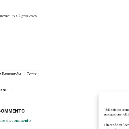
mento:
15 Giugno 2026
ar Economy Act
Tomra
dere
Utilizziamo tecno
 COMMENTO
navigazione, offr
iare un commento
Cliccando su “Acce