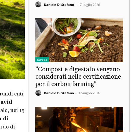
Daniele Di Stefano
-
17 Luglio 2026
Europa
“Compost e digestato vengano
considerati nelle certificazione
per il carbon farming”
grandi enti
Daniele Di Stefano
-
3 Giugno 2026
avid
alo, nei 15
 di
rdo di