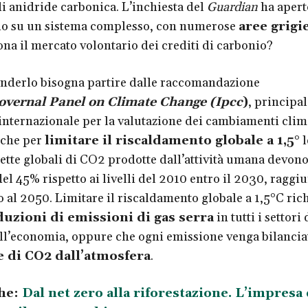
di anidride carbonica. L’inchiesta del
Guardian
ha aper
io su un sistema complesso, con numerose
aree grigi
na il mercato volontario dei crediti di carbonio?
nderlo bisogna partire dalle raccomandazione
overnal Panel on Climate Change (Ipcc
)
, principal
nternazionale per la valutazione dei cambiamenti clima
o che per
limitare il riscaldamento globale a 1,5°
l
ette globali di CO2 prodotte dall’attività umana devon
el 45% rispetto ai livelli del 2010 entro il 2030, raggi
o al 2050. Limitare il riscaldamento globale a 1,5°C ric
duzioni di emissioni di gas serra
in tutti i settori 
ell’economia, oppure che ogni emissione venga bilancia
 di CO2 dall’atmosfera
.
he:
Dal net zero alla riforestazione. L’impresa 