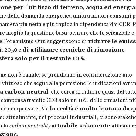
one per l’utilizzo di terreno, acqua ed energia
ne della domanda energetica unita a minori consumi 
maniera più netta e più rapida la dipendenza dai CDR. 
 meglio la questione basti pensare che le scienziate e 
dell’organismo Onu suggeriscono di
ridurre
le emiss
il 2050 e
di utilizzare tecniche di rimozione
fera solo per il restante 10%.
one non è banale: se prendiamo in considerazione uno
 virtuoso che segue alla perfezione le indicazioni avr
a carbon neutral
, che cerca di ridurre quasi del tutt
 compensa tramite CDR solo un 10% delle emissioni più 
i da compensare. Ma
la realtà è molto lontana da 
e:
attualmente, nei processi industriali, ci sono stakeh
o la
carbon neutrality
attuabile solamente attraver
zione
.