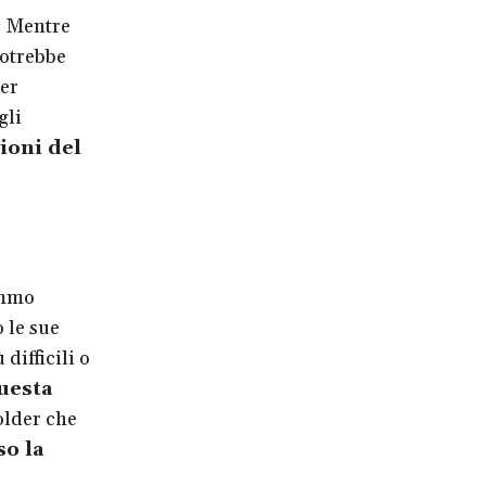
. Mentre
potrebbe
Per
gli
ioni del
emmo
o le sue
difficili o
questa
older che
so la