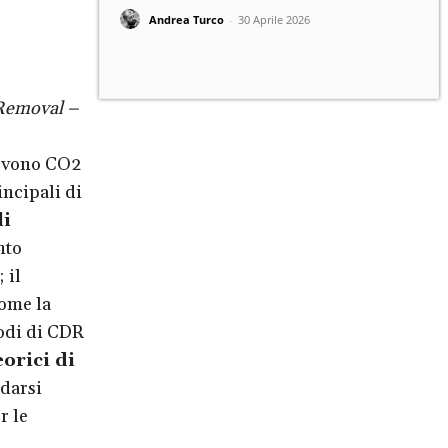
Andrea Turco
-
30 Aprile 2026
Removal –
uovono CO2
incipali di
li
nto
; il
ome la
todi di CDR
orici di
idarsi
r le