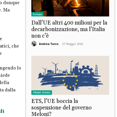
to dunque
e
. Ma
Europa
Dall’UE altri 400 milioni per la
decarbonizzazione, ma l’Italia
non c’è
e
Andrea Turco
-
27 Maggio 2026
tici, che
e
o
ungendo lo
hiede
della
ta dalla
PRIMO PIANO
ETS, l’UE boccia la
sospensione del governo
di
Meloni?