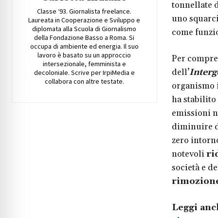
tonnellate 
Classe ‘93. Giornalista freelance.
uno squarc
Laureata in Cooperazione e Sviluppo e
diplomata alla Scuola di Giornalismo
come funzio
della Fondazione Basso a Roma. Si
occupa di ambiente ed energia. Il suo
lavoro è basato su un approccio
Per compre
intersezionale, femminista e
dell’
Interg
decoloniale. Scrive per IrpiMedia e
collabora con altre testate.
organismo i
ha stabilit
emissioni n
diminuire d
zero intorn
notevoli
ri
società e d
rimozione
Leggi anc