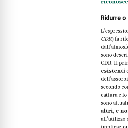
riconosce
Ridurre 
L’espressi
CDR
) fa ri
dall’atmosf
sono descr
CDR. Il pri
esistenti
c
dell’assorbi
secondo cons
cattura e l
sono attualm
altri, e n
all’utilizzo
implicazion