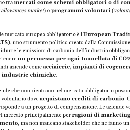
mo tra
mercati come schemi obbligatori o di co
 allowances market
) o
programmi volontari
(
volont
de mercato europeo obbligatorio è l’
European Tradi
ETS)
, uno strumento politico creato dalla Commission
ridurre le emissioni di carbonio dell’industria obbligan
etenere
un permesso per ogni tonnellata di CO
andi aziende come
acciaierie, impianti di cogener
e, industrie chimiche
.
iende che non rientrano nel mercato obbligatorio poss
 volontario dove
acquistano crediti di carbonio
. 
risponde a un progetto di compensazione. Le aziende v
el mercato principalmente per
ragioni di marketing
amento
, ma non mancano stakeholder che ne fanno un