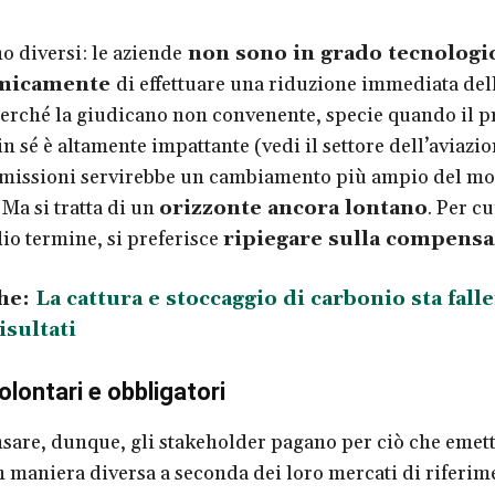
o diversi: le aziende
non sono in grado tecnolog
micamente
di effettuare una riduzione immediata del
erché la giudicano non convenente, specie quando il p
n sé è altamente impattante (vedi il settore dell’aviazio
emissioni servirebbe un cambiamento più ampio del mo
 Ma si tratta di un
orizzonte ancora lontano
. Per cu
io termine, si preferisce
ripiegare sulla compens
he:
La cattura e stoccaggio di carbonio sta fall
isultati
olontari e obbligatori
are, dunque, gli stakeholder pagano per ciò che emet
 maniera diversa a seconda dei loro mercati di riferim