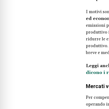
I motivi son
ed econo
emissioni p
produttivo i
ridurre le 
produttivo.
breve e med
Leggi anc
dicono i r
Mercati v
Per compens
operando in