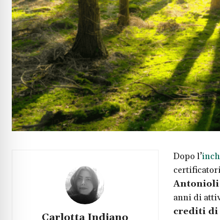
Dopo l’
inch
certificator
Antonioli
anni di att
crediti d
Carlotta Indiano