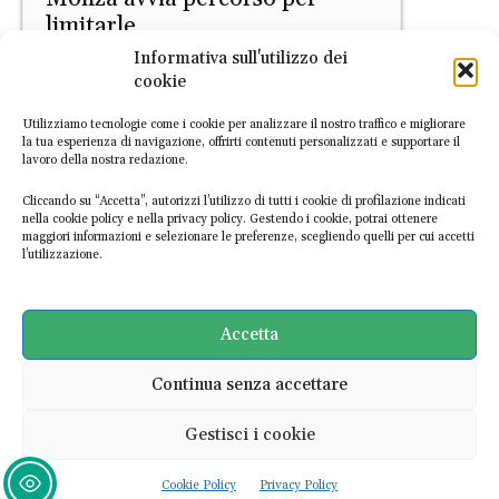
limitarle
Informativa sull'utilizzo dei
EconomiaCircolare.com
-
22 Giugno 2026
cookie
Utilizziamo tecnologie come i cookie per analizzare il nostro traffico e migliorare
la tua esperienza di navigazione, offrirti contenuti personalizzati e supportare il
lavoro della nostra redazione.
Cliccando su “Accetta”, autorizzi l’utilizzo di tutti i cookie di profilazione indicati
nella cookie policy e nella privacy policy. Gestendo i cookie, potrai ottenere
maggiori informazioni e selezionare le preferenze, scegliendo quelli per cui accetti
l’utilizzazione.
PRIMO PIANO
Le banche non frenano sulle
fossili, anzi: 8.700 miliardi di
Accetta
dollari da Parigi a oggi
Continua senza accettare
Daniele Di Stefano
-
15 Giugno 2026
Gestisci i cookie
Ultime notizie
Cookie Policy
Privacy Policy