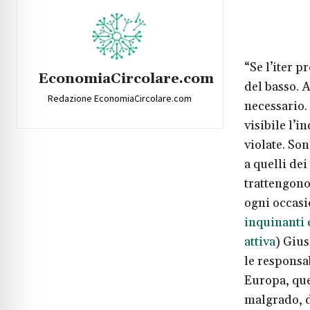
“Se l’iter p
EconomiaCircolare.com
del basso. 
Redazione EconomiaCircolare.com
necessario.
visibile l’
violate. Son
a quelli dei
trattengono
ogni occasio
inquinanti e
attiva
) Gius
le responsa
Europa, quel
malgrado, de