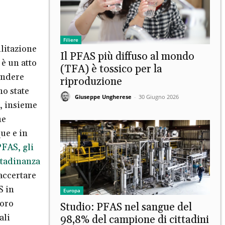
Filiere
ilitazione
Il PFAS più diffuso al mondo
 è un atto
(TFA) è tossico per la
endere
riproduzione
no state
Giuseppe Ungherese
-
30 Giugno 2026
i, insieme
ne
ue e in
FAS, gli
ittadinanza
accertare
S in
Europa
loro
Studio: PFAS nel sangue del
ali
98,8% del campione di cittadini