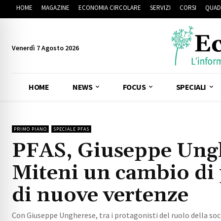
HOME
MAGAZINE
ECONOMIA CIRCOLARE
SERVIZI
CORSI
QUAD
Venerdì 7 Agosto 2026
HOME
NEWS
FOCUS
SPECIALI
PRIMO PIANO
SPECIALE PFAS
PFAS, Giuseppe Ungh
Miteni un cambio di 
di nuove vertenze
Con Giuseppe Ungherese, tra i protagonisti del ruolo della soc