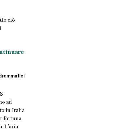
tto ciò
i
ontinuare
i drammatici
AS
mo ad
o in Italia
r fortuna
. L’aria