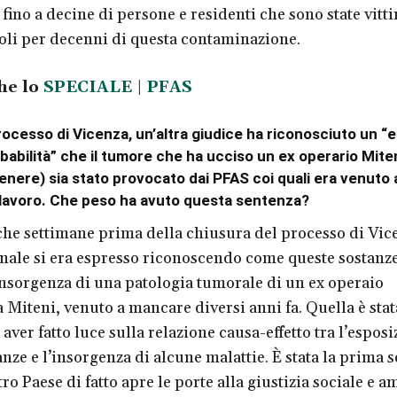
fino a decine di persone e residenti che sono state vitt
li per decenni di questa contaminazione.
he lo
SPECIALE | PFAS
rocesso di Vicenza, un’altra giudice ha riconosciuto un “
babilità” che il tumore che ha ucciso un ex operario Mite
enere) sia stato provocato dai PFAS coi quali era venuto 
i lavoro. Che peso ha avuto questa sentenza?
he settimane prima della chiusura del processo di Vic
unale si era espresso riconoscendo come queste sostanze
insorgenza di una patologia tumorale di un ex operaio
a Miteni, venuto a mancare diversi anni fa. Quella è stat
aver fatto luce sulla relazione causa-effetto tra l’esposi
nze e l’insorgenza di alcune malattie. È stata la prima 
ro Paese di fatto apre le porte alla giustizia sociale e a