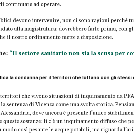
 di continuare ad operare.
bblici devono intervenire, non ci sono ragioni perché tu
dato alla magistratura: dovrebbero farlo prima, con gl
he il nostro ordinamento mette a disposizione.
he:
“Il settore sanitario non sia la scusa per c
fica la condanna per il territori che lottano con gli stess
i territori che vivono situazioni di inquinamento da PF
la sentenza di Vicenza come una svolta storica. Pensia
Alessandria, dove ancora è presente l’unico stabiliment
 queste sostanze: lì c’è un inquinamento diffuso che pe
n modo così pesante le acque potabili, ma riguarda l’aria