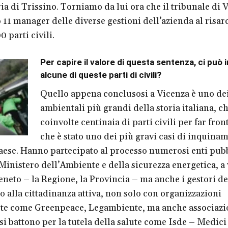
ria di Trissino. Torniamo da lui ora che il tribunale di 
11 manager delle diverse gestioni dell’azienda al risa
0 parti civili.
Per capire il valore di questa sentenza, ci può 
alcune di queste parti di civili?
Quello appena conclusosi a Vicenza è uno de
ambientali più grandi della storia italiana, ch
coinvolte centinaia di parti civili per far fron
che è stato uno dei più gravi casi di inquina
Paese. Hanno partecipato al processo numerosi enti pubb
Ministero dell’Ambiente e della sicurezza energetica, a 
Veneto – la Regione, la Provincia – ma anche i gestori d
no alla cittadinanza attiva, non solo con organizzazioni
te come Greenpeace, Legambiente, ma anche associazi
si battono per la tutela della salute come Isde – Medici