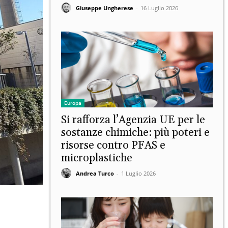
Giuseppe Ungherese
-
16 Luglio 2026
Europa
Si rafforza l’Agenzia UE per le
sostanze chimiche: più poteri e
risorse contro PFAS e
microplastiche
Andrea Turco
-
1 Luglio 2026