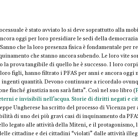
rocessuale è stato avviato lo si deve soprattutto alla mob
Ancora oggi per loro presidiare le sedi della democrazia
 Sanno che la loro presenza fisica è fondamentale per r
inquinamento che stanno ancora subendo. Le loro vite so
o la prova tangibile di quello he è successo. I loro corp
 loro figli, hanno filtrato i PFAS per anni e ancora oggi 
 ingenti quantità. Devono continuare a ricordalo ovunq
ne finché giustizia non sarà fatta”. Così nel suo libro (
P
terni e invisibili nell’acqua. Storie di diritti negati e c
eppe Ungherese ha scritto del processo di Vicenza per 
bilità di uno dei più gravi casi di inquinamento da PFA
lo legato alle attività della Miteni, e il protagonismo, 
lle cittadine e dei cittadini “violati” dalle attività illeg