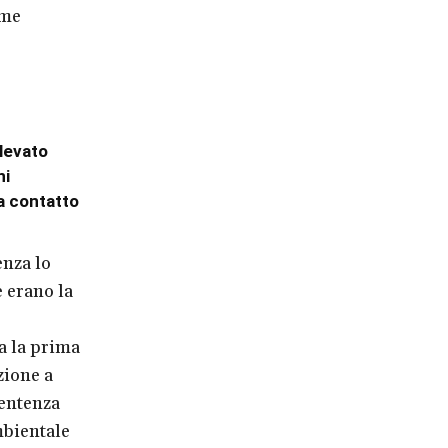
ime
elevato
ni
a contatto
enza lo
 erano la
a la prima
zione a
sentenza
mbientale