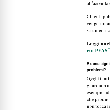
all’azienda
Gli enti pu
venga riman
strumenti c
Leggi anc
coi PFAS”
E cosa signi
problemi?
Oggi i tant
guardano al
esempio ad 
che produce
non tocca i