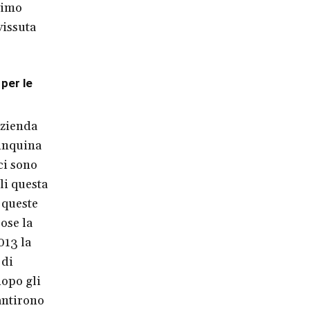
simo
vissuta
 per le
azienda
 inquina
ci sono
li questa
 queste
ose la
013 la
 di
opo gli
antirono