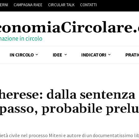
ERNI
CAMPAGNA RAEE
CIRCULAR TALK
CONTATTI
IN CIRCOLO
IDEE
INDICATORI
PRATI
erese: dalla sentenza
passo, probabile prel
ietà civile nel processo Miteni e autore di un documentatissimo lib