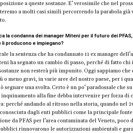
esposizione a queste sostanze. E’ verosimile che nel pros
steremo a molti casi simili percorrendo la parabola già 
to.
ca la condanna dei manager Miteni per il futuro dei PFAS,
 li producono e impiegano?
rale la sentenza che ha condannato 11 ex manager dell’
eni ha segnato un cambio di passo, perché di fatto chi
sostanze non resterà più impunito. Oggi sappiamo che 
iù o meno gravi, in varie aree del nostro paese, per i qua
ò segnare una svolta. Certo è un po’ paradossale che su
i inquinamento alla fine debba intervenire per forza di c
a: perché andando al ritroso nella storia, quando nel 2
iconosciuta dagli enti pubblici come la principale fonte
one da PFAS per l’area contaminata del Veneto, poco d
 pubblici rinnovarono le autorizzazioni ambientali e gar