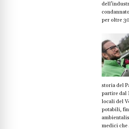
dell’indust
condannato 
per oltre 30
storia del 
partire dal 
locali del 
potabili, fi
ambientalis
medici che 