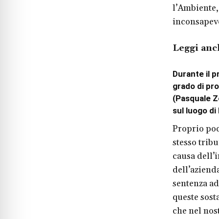
l’Ambiente, 
inconsapevo
Leggi anc
Durante il p
grado di pro
(Pasquale Z
sul luogo d
Proprio poc
stesso trib
causa dell’
dell’aziend
sentenza ad 
queste sosta
che nel nost