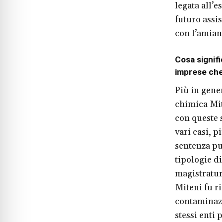
legata all’
futuro assi
con l’amian
Cosa signifi
imprese che
Più in gene
chimica Mit
con queste 
vari casi, p
sentenza pu
tipologie d
magistratur
Miteni fu r
contaminazi
stessi enti