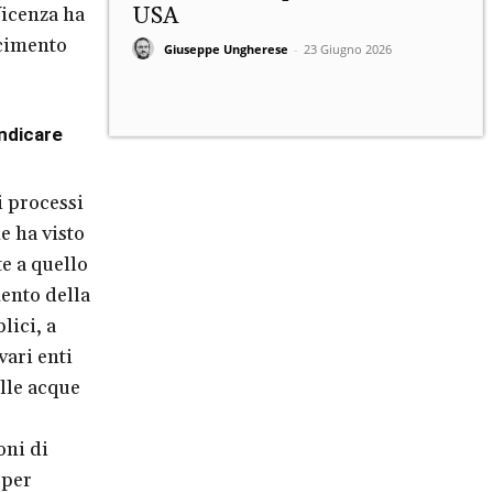
Vicenza ha
USA
rcimento
Giuseppe Ungherese
-
23 Giugno 2026
indicare
i processi
e ha visto
te a quello
mento della
lici, a
vari enti
elle acque
oni di
 per