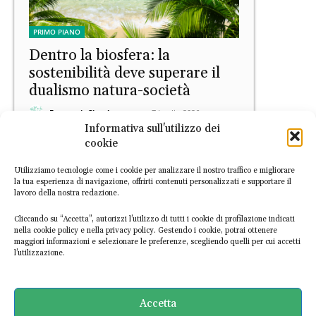
PRIMO PIANO
Dentro la biosfera: la
sostenibilità deve superare il
dualismo natura-società
EconomiaCircolare.com
-
7 Luglio 2026
Informativa sull'utilizzo dei
cookie
Utilizziamo tecnologie come i cookie per analizzare il nostro traffico e migliorare
la tua esperienza di navigazione, offrirti contenuti personalizzati e supportare il
lavoro della nostra redazione.
Cliccando su “Accetta”, autorizzi l’utilizzo di tutti i cookie di profilazione indicati
nella cookie policy e nella privacy policy. Gestendo i cookie, potrai ottenere
maggiori informazioni e selezionare le preferenze, scegliendo quelli per cui accetti
Filiere
l’utilizzazione.
“Valore plastica riciclata ai
minimi, costi ai massimi”:
Assorimap descrive la crisi del
Accetta