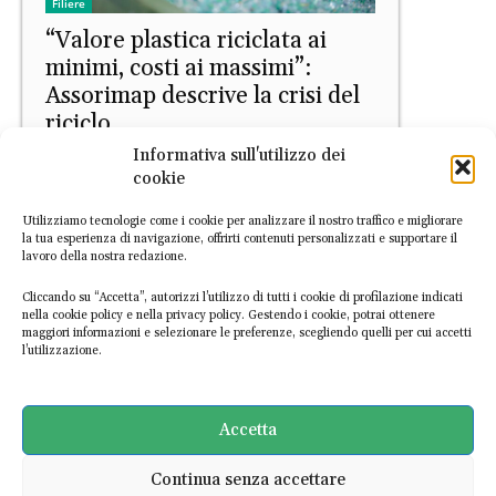
Filiere
“Valore plastica riciclata ai
minimi, costi ai massimi”:
Assorimap descrive la crisi del
riciclo
Informativa sull'utilizzo dei
Daniele Di Stefano
-
11 Giugno 2026
cookie
Utilizziamo tecnologie come i cookie per analizzare il nostro traffico e migliorare
la tua esperienza di navigazione, offrirti contenuti personalizzati e supportare il
lavoro della nostra redazione.
Cliccando su “Accetta”, autorizzi l’utilizzo di tutti i cookie di profilazione indicati
nella cookie policy e nella privacy policy. Gestendo i cookie, potrai ottenere
maggiori informazioni e selezionare le preferenze, scegliendo quelli per cui accetti
l’utilizzazione.
Filiere
Riciclo della plastica, il MASE
riconvoca il tavolo di crisi il 3
Accetta
giugno
Continua senza accettare
Daniele Di Stefano
-
28 Maggio 2026