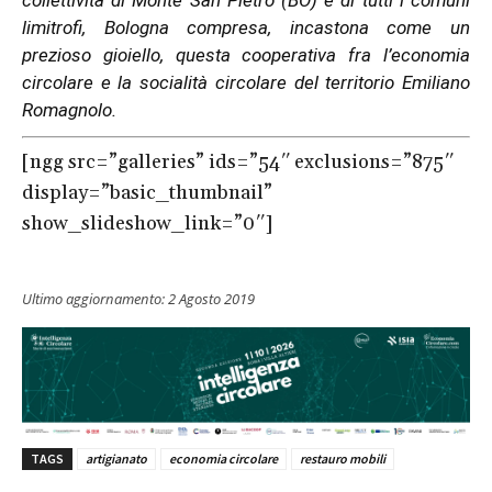
collettività di Monte San Pietro (BO) e di tutti i comuni
limitrofi, Bologna compresa, incastona come un
prezioso gioiello, questa cooperativa fra l’economia
circolare e la socialità circolare del territorio Emiliano
Romagnolo.
[ngg src=”galleries” ids=”54″ exclusions=”875″
display=”basic_thumbnail”
show_slideshow_link=”0″]
Ultimo aggiornamento:
2 Agosto 2019
TAGS
artigianato
economia circolare
restauro mobili