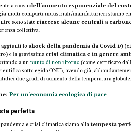
ente a causa
dell’aumento esponenziale del cost
gia
molti comparti industriali/manifatturieri stanno c
entre sono state
riaccese alcune centrali a carbon
erenza collettiva.
 aggiunti lo
shock della pandemia da Covid 19
(ci
ro) e la gravissima
crisi climatica e in genere am
portando a un
punto di non ritorno
(come certificato dal
ientifica sotto egida ONU), avendo già, abbondantemen
fatidici due gradi di aumento della temperatura globale
he:
Per un’economia ecologica di pace
sta perfetta
 pandemia e crisi climatica siamo alla
tempesta perf