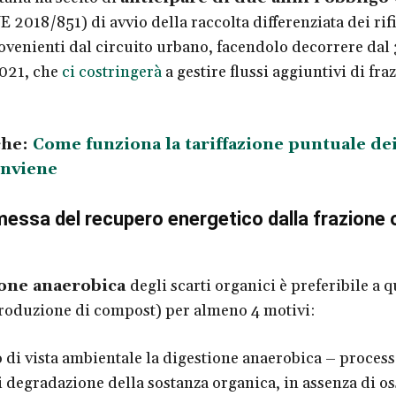
E 2018/851) di avvio della raccolta differenziata dei rifi
ovenienti dal circuito urbano, facendolo decorrere dal 
021, che
ci costringerà
a gestire flussi aggiuntivi di fra
che:
Come funziona la tariffazione puntuale dei 
onviene
ssa del recupero energetico dalla frazione 
ione anaerobica
degli scarti organici è preferibile a q
roduzione di compost) per almeno 4 motivi:
o di vista ambientale la digestione anaerobica – proces
i degradazione della sostanza organica, in assenza di o