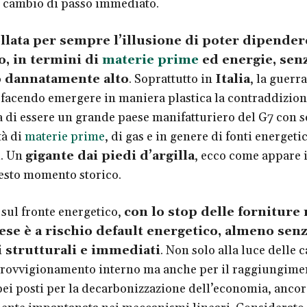
 cambio di passo immediato.
llata per sempre l’illusione di poter dipender
o, in termini di
materie prime
ed energie, sen
 dannatamente alto
. Soprattutto in
Italia
, la guerra
 facendo emergere in maniera plastica la contraddizio
di essere un grande paese manifatturiero del G7 con s
tà di
materie prime
, di gas e in genere di fonti energeti
i. Un
gigante dai piedi d’argilla
, ecco come appare i
esto momento storico.
 sul fronte energetico,
con lo stop delle forniture 
ese è a rischio default energetico, almeno sen
i strutturali e immediati
. Non solo alla luce delle 
provvigionamento interno ma anche per il raggiungime
ei posti per la decarbonizzazione dell’economia, ancor