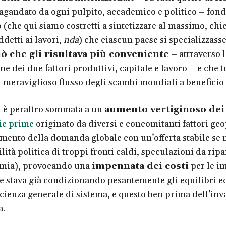
agandato da ogni pulpito, accademico e politico – fond
o (che qui siamo costretti a sintetizzare al massimo, ch
ddetti ai lavori,
nda
) che ciascun paese si specializzasse
iò che gli risultava più conveniente
– attraverso l
 dei due fattori produttivi, capitale e lavoro – e che t
 meraviglioso flusso degli scambi mondiali a beneficio d
i è peraltro sommata a un
aumento vertiginoso dei
ie prime
originato da diversi e concomitanti fattori geo
aumento della domanda globale con un’offerta stabile se 
ilità politica di troppi fronti caldi, speculazioni da rip
mia), provocando una
impennata dei costi
per le im
he stava già condizionando pesantemente gli equilibri 
ficienza generale di sistema, e questo ben prima dell’inv
a.