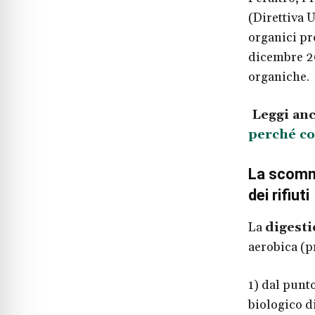
(Direttiva U
organici pr
dicembre 2
organiche.
Leggi an
perché c
La scomme
dei rifiuti
La
digest
aerobica (p
1) dal punt
biologico d