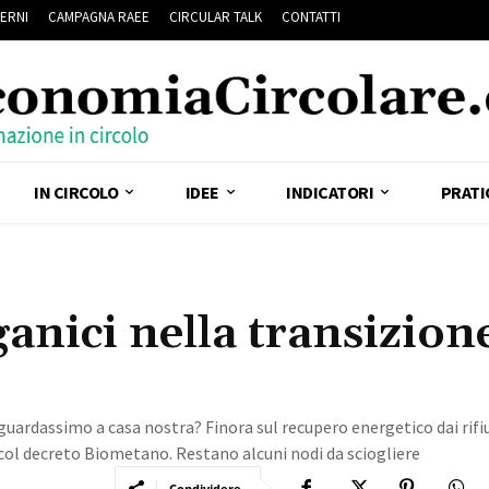
ERNI
CAMPAGNA RAEE
CIRCULAR TALK
CONTATTI
IN CIRCOLO
IDEE
INDICATORI
PRATI
rganici nella transizion
, guardassimo a casa nostra? Finora sul recupero energetico dai rifiu
ol decreto Biometano. Restano alcuni nodi da sciogliere
Condividere