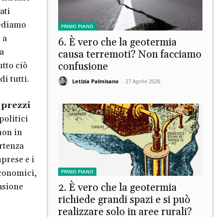
ati
iediamo
PRIMO PIANO
 a
6. È vero che la geotermia
a
causa terremoti? Non facciamo
utto ciò
confusione
i tutti.
Letizia Palmisano
-
27 Aprile 2026
 prezzi
politici
non in
artenza
prese e i
economici,
PRIMO PIANO
asione
2. È vero che la geotermia
richiede grandi spazi e si può
realizzare solo in aree rurali?