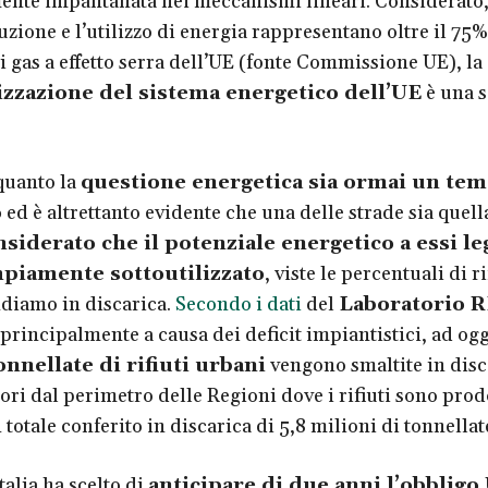
ente impantanata nei meccanismi lineari. Considerato, 
uzione e l’utilizzo di energia rappresentano oltre il 75%
i gas a effetto serra dell’UE (fonte Commissione UE), la
zzazione del sistema energetico dell’UE
è una s
quanto la
questione energetica sia ormai un tem
o
ed è altrettanto evidente che una delle strade sia quell
siderato che il potenziale energetico a essi le
piamente sottoutilizzato
, viste le percentuali di ri
diamo in discarica.
Secondo i dati
del
Laboratorio 
 principalmente a causa dei deficit impiantistici, ad ogg
nnellate di rifiuti urbani
vengono smaltite in disc
ori dal perimetro delle Regioni dove i rifiuti sono prodo
 totale conferito in discarica di 5,8 milioni di tonnellat
Italia ha scelto di
anticipare di due anni l’obbligo