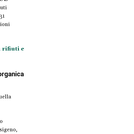
uti
31
zioni
rifiuti e
organica
uella
so
ssigeno,