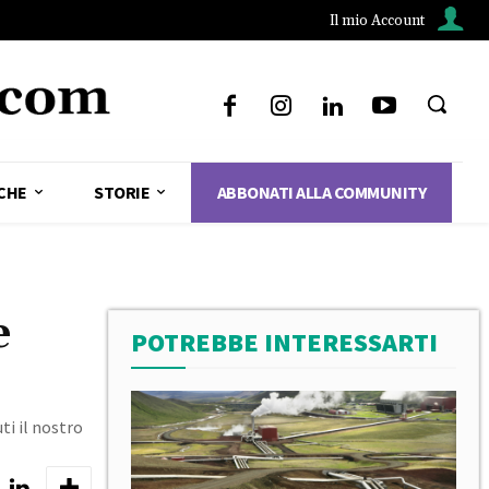
Il mio Account
CHE
STORIE
ABBONATI ALLA COMMUNITY
e
POTREBBE INTERESSARTI
ti il nostro