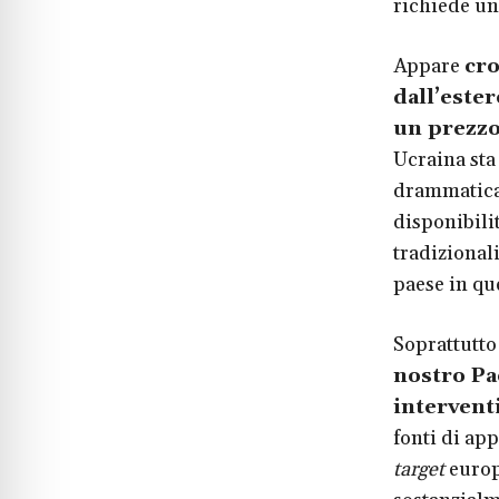
richiede un
Appare
cro
dall’ester
un prezzo
Ucraina sta
drammatica 
disponibili
tradizional
paese in qu
Soprattutto
nostro Pa
intervent
fonti di ap
target
europ