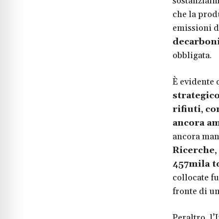
sostanzialm
che la prod
emissioni d
decarboni
obbligata.
È evidente 
strategic
rifiuti
,
con
ancora am
ancora man
Ricerche
,
457mila to
collocate fu
fronte di un
Peraltro, l’