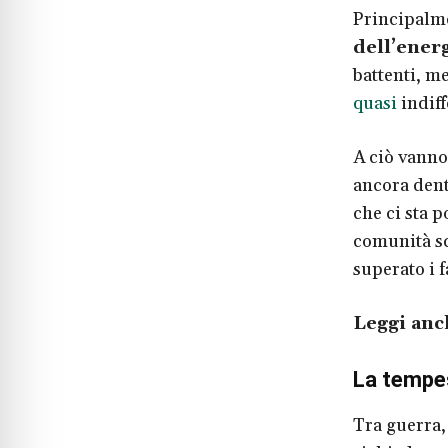
Principalm
dell’ener
battenti, m
quasi
indiff
A ciò vanno
ancora dent
che ci sta 
comunità sc
superato i 
Leggi anc
La tempe
Tra guerra,