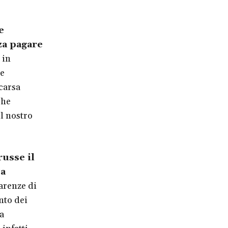
e
za pagare
 in
ne
carsa
che
l nostro
russe il
za
carenze di
nto dei
a