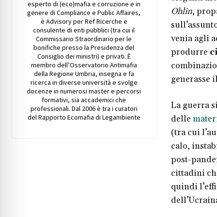
esperto di (eco)mafia e corruzione e in
Ohlin
, prop
genere di Compliance e Public Affaires,
è Advisory per Ref Ricerche e
sull’assunt
consulente di enti pubblici (tra cui il
venia agli a
Commissario Straordinario per le
bonifiche presso la Presidenza del
produrre
c
Consiglio dei ministri) e privati. È
combinazione
membro dell’Osservatorio Antimafia
della Regione Umbria, insegna e fa
generasse il
ricerca in diverse università e svolge
docenze in numerosi master e percorsi
formativi, sia accademici che
La guerra s
professionali. Dal 2006 è tra i curatori
del Rapporto Ecomafia di Legambiente
delle
mater
(tra cui l’
calo, instab
post-pande
cittadini c
quindi l’ef
dell’Ucrain