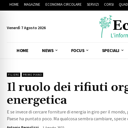
HOME
MAGAZINE
ECONOMIA CIRCOLARE
SERVIZI
CORSI
QUAD
Venerdì 7 Agosto 2026
HOME
NEWS
FOCUS
SPECIALI
FILIERE
PRIMO PIANO
Il ruolo dei rifiuti o
energetica
E se invece di cercare forniture di energia in giro per il mondo
Paese ha puntato poco. Ma qualcosa sembra cambiare, specie c
Antonio Pergolizzi
1 Agosto 2022
3114