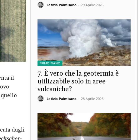
Letizia Palmisano
-
29 Aprile 2026
PRIMO PIANO
7. È vero che la geotermia è
nta il
utilizzabile solo in aree
uovo
vulcaniche?
 quello
Letizia Palmisano
-
28 Aprile 2026
icata dagli
ckscher-