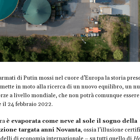
 armati di Putin mossi nel cuore d’Europa la storia prese
rimette in moto alla ricerca di un nuovo equilibro, un n
forze a livello mondiale, che non potrà comunque essere
 il 24 febbraio 2022.
rra
è evaporata come neve al sole il sogno della
azione targata anni Novanta
, ossia l’illusione certif
delli di economia internazionale – su tutti quello di
He