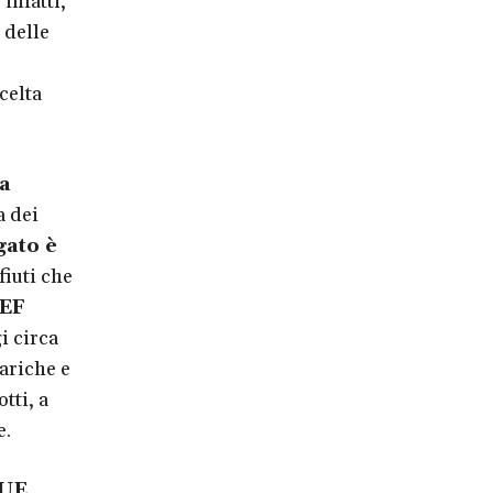
infatti,
 delle
celta
a
a dei
gato è
fiuti che
REF
i circa
ariche e
tti, a
e.
 UE