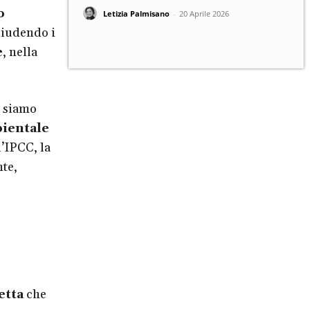
o
Letizia Palmisano
-
20 Aprile 2026
hiudendo i
e
, nella
 siamo
bientale
l’IPCC, la
te,
.
etta
che