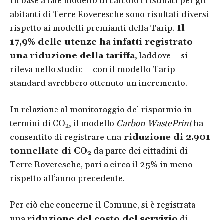
In base a tale modello di calcolo i risultati per gli
abitanti di Terre Roveresche sono risultati diversi
rispetto ai modelli premianti della Tarip.
Il
17,9% delle utenze ha infatti registrato
una riduzione della tariffa
, laddove – si
rileva nello studio – con il modello Tarip
standard avrebbero ottenuto un incremento.
In relazione al monitoraggio del risparmio in
termini di CO
, il modello
Carbon WastePrint
ha
2
consentito di registrare una
riduzione di 2.901
tonnellate di CO
da parte dei cittadini di
2
Terre Roveresche, pari a circa il 25% in meno
rispetto all’anno precedente.
Per ciò che concerne il Comune, si è registrata
una
riduzione del costo del servizio
di