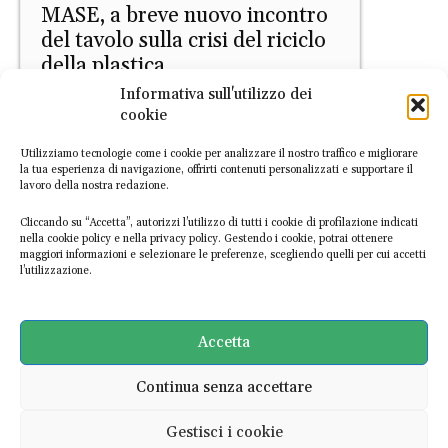
MASE, a breve nuovo incontro
del tavolo sulla crisi del riciclo
della plastica
Informativa sull'utilizzo dei
EconomiaCircolare.com
-
20 Luglio 2026
cookie
Utilizziamo tecnologie come i cookie per analizzare il nostro traffico e migliorare
la tua esperienza di navigazione, offrirti contenuti personalizzati e supportare il
lavoro della nostra redazione.
Cliccando su “Accetta”, autorizzi l’utilizzo di tutti i cookie di profilazione indicati
nella cookie policy e nella privacy policy. Gestendo i cookie, potrai ottenere
maggiori informazioni e selezionare le preferenze, scegliendo quelli per cui accetti
l’utilizzazione.
Filiere
ANCI e Utilitalia: avviare
tavolo permanente con regioni
Accetta
sulla crisi della plastica
Continua senza accettare
EconomiaCircolare.com
-
15 Luglio 2026
Gestisci i cookie