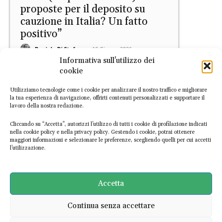
proposte per il deposito su
cauzione in Italia? Un fatto
positivo”
Daniele Di Stefano
-
10 Giugno 2026
Informativa sull'utilizzo dei
cookie
Utilizziamo tecnologie come i cookie per analizzare il nostro traffico e migliorare
la tua esperienza di navigazione, offrirti contenuti personalizzati e supportare il
lavoro della nostra redazione.
Cliccando su “Accetta”, autorizzi l’utilizzo di tutti i cookie di profilazione indicati
nella cookie policy e nella privacy policy. Gestendo i cookie, potrai ottenere
maggiori informazioni e selezionare le preferenze, scegliendo quelli per cui accetti
Europa
l’utilizzazione.
Regolamento imballaggi,
l’industria scrive all’UE:
“Attuazione rapida, non
Accetta
riaprire il PPWR”
Continua senza accettare
Daniele Di Stefano
-
8 Giugno 2026