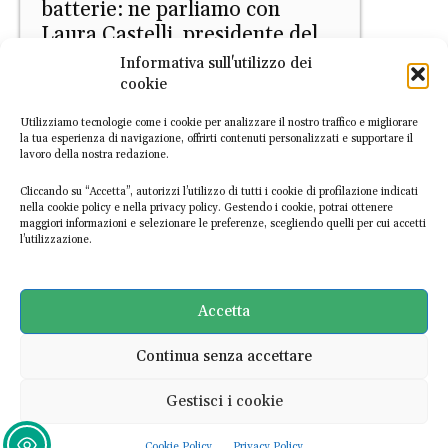
batterie: ne parliamo con
Laura Castelli, presidente del
Centro di coordinamento
Informativa sull'utilizzo dei
cookie
Daniele Di Stefano
-
26 Marzo 2026
Utilizziamo tecnologie come i cookie per analizzare il nostro traffico e migliorare
la tua esperienza di navigazione, offrirti contenuti personalizzati e supportare il
lavoro della nostra redazione.
Cliccando su “Accetta”, autorizzi l’utilizzo di tutti i cookie di profilazione indicati
nella cookie policy e nella privacy policy. Gestendo i cookie, potrai ottenere
maggiori informazioni e selezionare le preferenze, scegliendo quelli per cui accetti
l’utilizzazione.
Filiere
Decreto batterie, ecco cosa
Accetta
cambia
Continua senza accettare
EconomiaCircolare.com
-
11 Marzo 2026
Gestisci i cookie
Ultime notizie
Cookie Policy
Privacy Policy