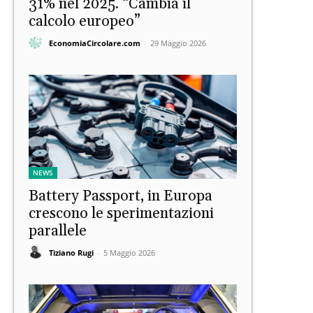
31% nel 2025. “Cambia il
calcolo europeo”
EconomiaCircolare.com
-
29 Maggio 2026
NEWS
Battery Passport, in Europa
crescono le sperimentazioni
parallele
Tiziano Rugi
-
5 Maggio 2026