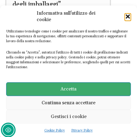
degli imballaggi”
Informativa sull'utilizzo dei
EconomiaCircolare.com
-
21 Luglio 2026
cookie
Utilizziamo tecnologie come i cookie per analizzare il nostro traffico e migliorare
la tua esperienza di navigazione, offrirti contenuti personalizzati e supportare il
lavoro della nostra redazione.
Cliccando su “Accetta”, autorizzi l’utilizzo di tutti i cookie di profilazione indicati
nella cookie policy e nella privacy policy. Gestendo i cookie, potrai ottenere
maggiori informazioni e selezionare le preferenze, scegliendo quelli per cui accetti
l’utilizzazione.
Speciale Crisi del Riciclo
MASE, a breve nuovo incontro
del tavolo sulla crisi del riciclo
Accetta
della plastica
Continua senza accettare
EconomiaCircolare.com
-
20 Luglio 2026
Gestisci i cookie
Ultime notizie
Cookie Policy
Privacy Policy