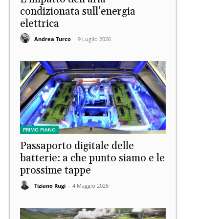
condizionata sull’energia
elettrica
Andrea Turco
-
9 Luglio 2026
PRIMO PIANO
Passaporto digitale delle
batterie: a che punto siamo e le
prossime tappe
Tiziano Rugi
-
4 Maggio 2026