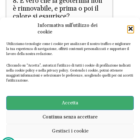
8. È vero che la geotermia non
è rinnovabile, e prima o poi il
calore si esaurisce?
Informativa sull'utilizzo dei
Letizia Palmisano
-
29 Aprile 2026
cookie
Utilizziamo tecnologie come i cookie per analizzare il nostro traffico e migliorare
la tua esperienza di navigazione, offrirti contenuti personalizzati e supportare il
lavoro della nostra redazione.
Cliccando su “Accetta”, autorizzi l’utilizzo di tutti i cookie di profilazione indicati
nella cookie policy e nella privacy policy. Gestendo i cookie, potrai ottenere
maggiori informazioni e selezionare le preferenze, scegliendo quelli per cui accetti
l’utilizzazione.
PRIMO PIANO
7. È vero che la geotermia è
utilizzabile solo in aree
Accetta
vulcaniche?
Continua senza accettare
Letizia Palmisano
-
28 Aprile 2026
Gestisci i cookie
Ultime notizie