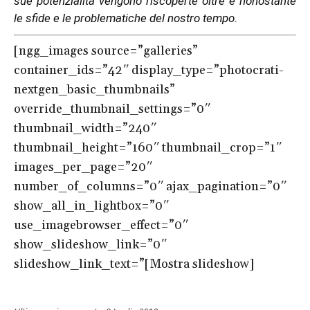
sue potenzialità vengono riscoperte oltre e nonostante
le sfide e le problematiche del nostro tempo.
[ngg_images source=”galleries”
container_ids=”42″ display_type=”photocrati-
nextgen_basic_thumbnails”
override_thumbnail_settings=”0″
thumbnail_width=”240″
thumbnail_height=”160″ thumbnail_crop=”1″
images_per_page=”20″
number_of_columns=”0″ ajax_pagination=”0″
show_all_in_lightbox=”0″
use_imagebrowser_effect=”0″
show_slideshow_link=”0″
slideshow_link_text=”[Mostra slideshow]