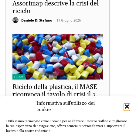
Assorimap descrive la crisi del
riciclo
Daniele Di Stefano
-
11 Giugno 2026
Filiere
Riciclo della plastica, il MASE
riconvoca il tavolo di crisi il 3
giugno
Informativa sull'utilizzo dei
cookie
Daniele Di Stefano
-
28 Maggio 2026
Utilizziamo tecnologie come i cookie per analizzare il nostro traffico e migliorare
la tua esperienza di navigazione, offrirti contenuti personalizzati e supportare il
lavoro della nostra redazione.