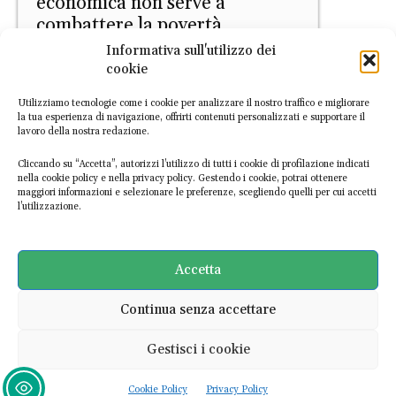
economica non serve a
combattere la povertà
Informativa sull'utilizzo dei
Tiziano Rugi
-
24 Settembre 2024
cookie
Utilizziamo tecnologie come i cookie per analizzare il nostro traffico e migliorare
la tua esperienza di navigazione, offrirti contenuti personalizzati e supportare il
lavoro della nostra redazione.
Cliccando su “Accetta”, autorizzi l’utilizzo di tutti i cookie di profilazione indicati
nella cookie policy e nella privacy policy. Gestendo i cookie, potrai ottenere
maggiori informazioni e selezionare le preferenze, scegliendo quelli per cui accetti
l’utilizzazione.
Indici
Includere gli ecosistemi nel
calcolo del PIL: la proposta del
Accetta
Joint Research Center
Continua senza accettare
Tiziano Rugi
-
13 Giugno 2024
Gestisci i cookie
Ultime notizie
Cookie Policy
Privacy Policy