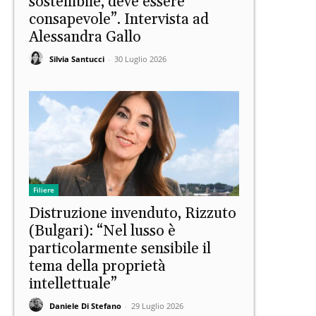
sostenibile, deve essere
consapevole”. Intervista ad
Alessandra Gallo
Silvia Santucci
-
30 Luglio 2026
Filiere
Distruzione invenduto, Rizzuto
(Bulgari): “Nel lusso è
particolarmente sensibile il
tema della proprietà
intellettuale”
Daniele Di Stefano
-
29 Luglio 2026