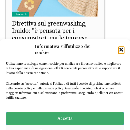
Interventi
Direttiva sul greenwashing,
Iraldo: “è pensata per i
consumatori, ma le imprese
non sono al riparo”
Informativa sull'utilizzo dei
cookie
Enrica Muraglie
-
21 Luglio 2026
Utilizziamo tecnologie come i cookie per analizzare il nostro traffico e migliorare
la tua esperienza di navigazione, offrirti contenuti personalizzati e supportare il
lavoro della nostra redazione.
Cliccando su “Accetta”, autorizzi l’utilizzo di tutti i cookie di profilazione indicati
nella cookie policy e nella privacy policy. Gestendo i cookie, potrai ottenere
maggiori informazioni e selezionare le preferenze, scegliendo quelli per cui accetti
l’utilizzazione.
Europa
Divieto di distruzione dei tessili
Accetta
invenduti, Q&A