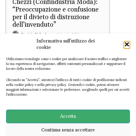
Chezzi (Confindustria Moda):
“Preoccupazione e confusione
per il divieto di distruzione
dell’invenduto”
Daniele Di Stefano
-
14 Luglio 2026
Informativa sull'utilizzo dei
cookie
Utilizziamo tecnologie come i cookie per analizzare il nostro traffico e migliorare
la tua esperienza di navigazione, offrirti contenuti personalizzati e supportare il
lavoro della nostra redazione.
Cliccando su “Accetta”, autorizzi l’utilizzo di tutti i cookie di profilazione indicati
nella cookie policy e nella privacy policy. Gestendo i cookie, potrai ottenere
maggiori informazioni e selezionare le preferenze, scegliendo quelli per cui accetti
Europa
l’utilizzazione.
Da domenica 19 parte
il divieto di distruzione dei
tessili invenduti: cos’è e come
Accetta
funziona
Continua senza accettare
Daniele Di Stefano
-
10 Luglio 2026