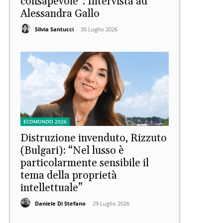
consapevole”. Intervista ad
Alessandra Gallo
Silvia Santucci
-
30 Luglio 2026
ECOMONDO 2026
Distruzione invenduto, Rizzuto
(Bulgari): “Nel lusso è
particolarmente sensibile il
tema della proprietà
intellettuale”
Daniele Di Stefano
-
29 Luglio 2026