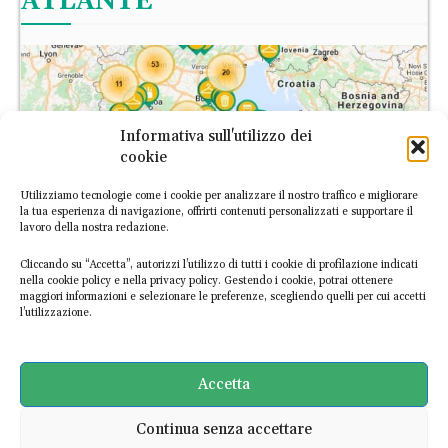
ATLANTE
Informativa sull'utilizzo dei
cookie
Utilizziamo tecnologie come i cookie per analizzare il nostro traffico e migliorare
la tua esperienza di navigazione, offrirti contenuti personalizzati e supportare il
lavoro della nostra redazione.
Cliccando su “Accetta”, autorizzi l’utilizzo di tutti i cookie di profilazione indicati
nella cookie policy e nella privacy policy. Gestendo i cookie, potrai ottenere
maggiori informazioni e selezionare le preferenze, scegliendo quelli per cui accetti
l’utilizzazione.
L’Atlante Italiano dell’Economia Circolare è la prima piattaforma
digitale dedicata alle imprese italiane circolari. Scopri le
Accetta
esperienze già mappate o
segnalaci nuove realtà
!
Continua senza accettare