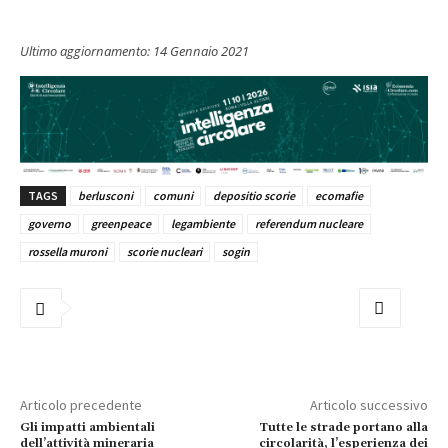
Ultimo aggiornamento:
14 Gennaio 2021
TAGS
berlusconi
comuni
depositio scorie
ecomafie
governo
greenpeace
legambiente
referendum nucleare
rossella muroni
scorie nucleari
sogin
Articolo precedente
Articolo successivo
Gli impatti ambientali
Tutte le strade portano alla
dell’attività mineraria
circolarità, l’esperienza dei