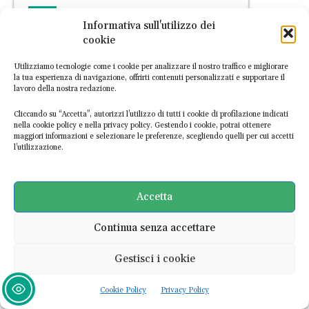
NEWS
Informativa sull'utilizzo dei
Cosa succede dopo
cookie
l’approvazione della legge sul
ripristino della natura?
Utilizziamo tecnologie come i cookie per analizzare il nostro traffico e migliorare
la tua esperienza di navigazione, offrirti contenuti personalizzati e supportare il
lavoro della nostra redazione.
EconomiaCircolare.com
-
21 Giugno 2024
Cliccando su “Accetta”, autorizzi l’utilizzo di tutti i cookie di profilazione indicati
nella cookie policy e nella privacy policy. Gestendo i cookie, potrai ottenere
maggiori informazioni e selezionare le preferenze, scegliendo quelli per cui accetti
l’utilizzazione.
Accetta
NEWS
Continua senza accettare
Tra i Paesi che vogliono salvare
la legge sulla natura non c’è
Gestisci i cookie
l’Italia
Cookie Policy
Privacy Policy
EconomiaCircolare.com
-
21 Maggio 2024