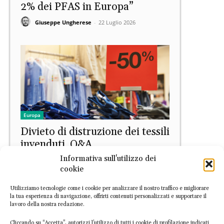
2% dei PFAS in Europa”
Giuseppe Ungherese
-
22 Luglio 2026
Europa
Divieto di distruzione dei tessili
invenduti, Q&A
Informativa sull'utilizzo dei
EconomiaCircolare.com
-
20 Luglio 2026
cookie
Utilizziamo tecnologie come i cookie per analizzare il nostro traffico e migliorare
la tua esperienza di navigazione, offrirti contenuti personalizzati e supportare il
lavoro della nostra redazione.
Cliccando su “Accetta”, autorizzi l’utilizzo di tutti i cookie di profilazione indicati