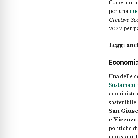
Come annu
per una
nu
Creative Se
2022 per pa
Leggi anc
Economia c
Una delle c
Sustainabil
amministraz
sostenibile 
San Giuse
e Vicenza
politiche d
emissioni, b