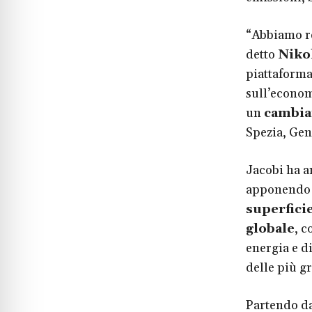
“Abbiamo re
detto
Nikol
piattaforma
sull’econom
un
cambia
Spezia, Gen
Jacobi ha an
apponendo 
superficie
globale
, c
energia e di
delle più g
Partendo da