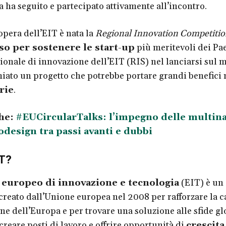
a ha seguito e partecipato attivamente all’incontro.
pera dell’EIT è nata la
Regional Innovation Competiti
o per sostenere le start-up
più meritevoli dei Pae
ionale di innovazione dell’EIT (RIS) nel lanciarsi sul 
miato un progetto che potrebbe portare grandi benefici n
rie
.
he:
#EUCircularTalks: l’impegno delle multina
odesign tra passi avanti e dubbi
IT?
o europeo di innovazione e tecnologia
(EIT) è un
reato dall’Unione europea nel 2008 per rafforzare la c
ne dell’Europa e per trovare una soluzione alle sfide gl
creare posti di lavoro e offrire opportunità di
crescita