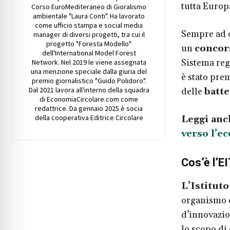
tutta Europ
Corso EuroMediteraneo di Gioralismo
ambientale "Laura Conti". Ha lavorato
come ufficio stampa e social media
Sempre ad o
manager di diversi progetti, tra cui il
progetto "Foresta Modello"
un
concors
dell'International Model Forest
Sistema reg
Network. Nel 2019 le viene assegnata
una menzione speciale dalla giuria del
è stato pre
premio giornalistico "Guido Polidoro".
Dal 2021 lavora all'interno della squadra
delle
batte
di EconomiaCircolare.com come
redattrice. Da gennaio 2025 è socia
della cooperativa Editrice Circolare
Leggi anc
verso l’ec
Cos’è l’E
L’Istitut
organismo c
d’innovazio
lo scopo di 