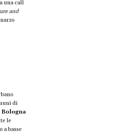
a una call
ure and
 marzo
rbano
omuni di
, Bologna
te le
o a basse