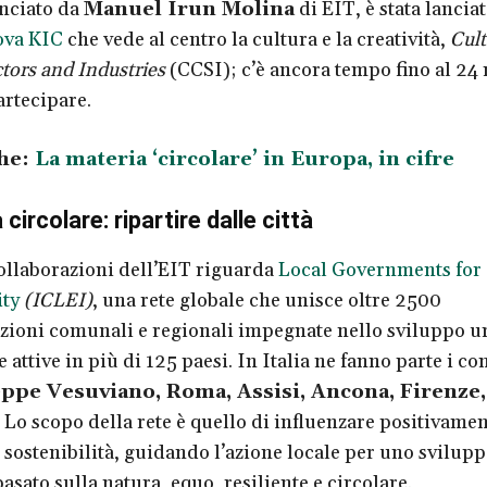
nciato da
Manuel Irun Molina
di EIT, è stata lanciat
ova KIC
che vede al centro la cultura e la creatività,
Cult
ctors and Industries
(CCSI); c’è ancora tempo fino al 24
rtecipare.
he:
La materia ‘circolare’ in Europa, in cifre
ircolare: ripartire dalle città
ollaborazioni dell’EIT riguarda
Local Governments for
ity
(ICLEI)
, una rete globale che unisce oltre 2500
ioni comunali e regionali impegnate nello sviluppo u
e attive in ​​più di 125 paesi. In Italia ne fanno parte i c
ppe Vesuviano, Roma, Assisi, Ancona, Firenze
. Lo scopo della rete è quello di influenzare positivamen
i sostenibilità, guidando l’azione locale per uno svilupp
asato sulla natura, equo, resiliente e circolare.