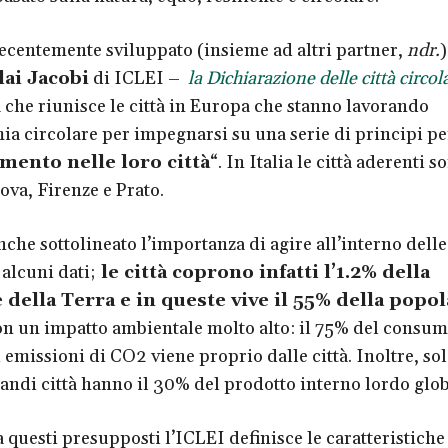
centemente sviluppato (insieme ad altri partner,
ndr.
)
ai Jacobi
di ICLEI –
la Dichiarazione delle città circol
 che riunisce le città in Europa che stanno lavorando
ia circolare per impegnarsi su una serie di principi p
mento nelle loro città
“. In Italia le città aderenti s
ova, Firenze e Prato.
che sottolineato l’importanza di agire all’interno delle 
alcuni dati;
le città coprono infatti l’1.2% della
 della Terra e in queste vive il 55% della popo
on un impatto ambientale molto alto: il 75% del consum
 emissioni di CO2 viene proprio dalle città. Inoltre, so
randi città hanno il 30% del prodotto interno lordo glob
 questi presupposti l’ICLEI definisce le caratteristiche