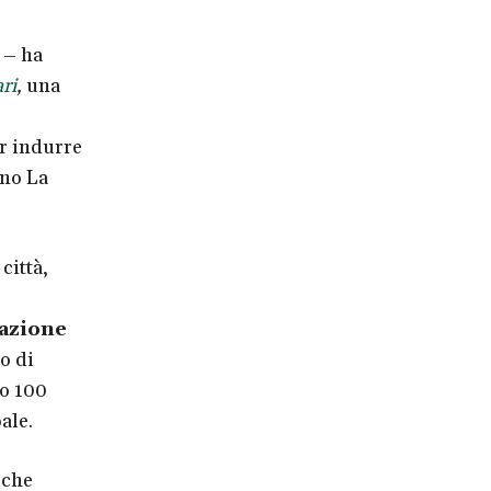
 – ha
ari
,
una
er indurre
ono La
città,
lazione
o di
lo 100
ale.
 che