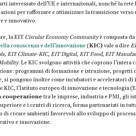
parti interessate dell’UE e internazionali, nonché la rete
azioni per rafforzare e ottimizzare la transizione verso
e e innovativo.
are, la EIT
Circular Economy Community
è composta da 
lla conoscenza e dell’innovazione
(
KIC)
vale a dire
E
ls, EIT Climate-KIC
,
EIT Digital
,
EIT Food
,
EIT Manufac
obility
. Le KIC svolgono attività che coprono l’intera 
zione: programmi di formazione e istruzione, progetti 
, si pongono inoltre come incubatori e acceleratori di 
le KIC, l’Istituto europeo di innovazione e tecnologia (
la cooperazione
tra le imprese, industria e PMI, gli ist
uperiore e i centri di ricerca, forma partenariati in tut
o di creare ambienti favorevoli allo sviluppo di process
eativo e innovazione.