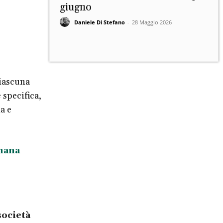
giugno
Daniele Di Stefano
-
28 Maggio 2026
ciascuna
 specifica,
a e
imana
ocietà