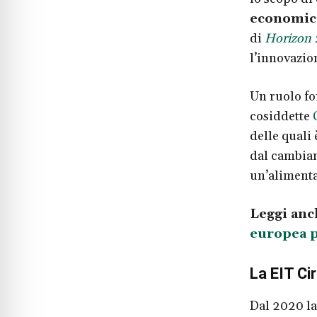
economica
di
Horizon
l’innovazio
Un ruolo fo
cosiddette
delle quali 
dal cambiam
un’alimenta
Leggi anc
europea pe
La EIT C
Dal 2020 l