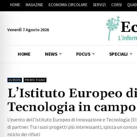
HOME
MAGAZINE
ECONOMIA CIRCOLARE
SERVIZI
CORSI
QUAD
Venerdì 7 Agosto 2026
HOME
NEWS
FOCUS
SPECIALI
EUROPA
PRIMO PIANO
L’Istituto Europeo d
Tecnologia in campo 
L’evento dell’Istituto Europeo di Innovazione e Tecnologia (EI
di partner. Tra i suoi progetti più interessanti, spicca un con
riciclo dei rifiuti