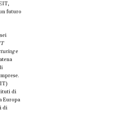
 EIT,
 un futuro
sei
IT
turing
e
catena
di
imprese.
EIT)
ituti di
ta Europa
i di