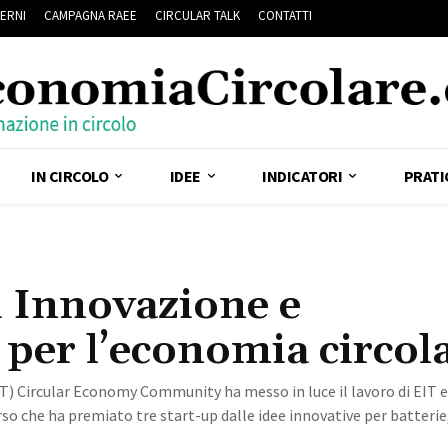
ERNI
CAMPAGNA RAEE
CIRCULAR TALK
CONTATTI
IN CIRCOLO
IDEE
INDICATORI
PRATI
i Innovazione e
per l’economia circol
T) Circular Economy Community ha messo in luce il lavoro di EIT e 
corso che ha premiato tre start-up dalle idee innovative per batteri