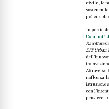
civile
, le 
sostenendo 
più circolar
In particol
Comunità de
RawMateria
EIT Urban M
dell’innova
innovazione
Attraverso 
rafforza 
istruzione s
con l’intent
pensiero cr