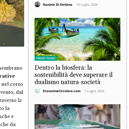
Daniele Di Stefano
-
10 Luglio 2026
PRIMO PIANO
Dentro la biosfera: la
i sembrano
sostenibilità deve superare il
rative
dualismo natura-società
 nel corso
EconomiaCircolare.com
-
7 Luglio 2026
evento, dal
raverso la
to la
nche e
 che da