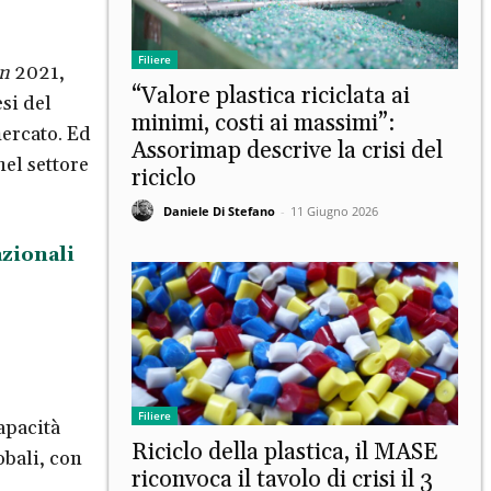
Filiere
on
2021,
“Valore plastica riciclata ai
si del
minimi, costi ai massimi”:
mercato. Ed
Assorimap descrive la crisi del
el settore
riciclo
Daniele Di Stefano
-
11 Giugno 2026
zionali
Filiere
apacità
Riciclo della plastica, il MASE
obali, con
riconvoca il tavolo di crisi il 3