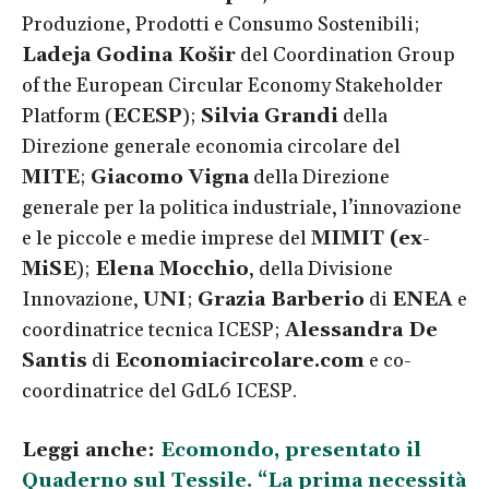
Produzione, Prodotti e Consumo Sostenibili;
Ladeja Godina Košir
del Coordination Group
of the European Circular Economy Stakeholder
Platform (
ECESP
);
Silvia Grandi
della
Direzione generale economia circolare del
MITE
;
Giacomo Vigna
della Direzione
generale per la politica industriale, l’innovazione
e le piccole e medie imprese del
MIMIT (ex-
MiSE
);
Elena Mocchio
, della Divisione
Innovazione,
UNI
;
Grazia Barberio
di
ENEA
e
coordinatrice tecnica ICESP;
Alessandra De
Santis
di
Economiacircolare.com
e co-
coordinatrice del GdL6 ICESP.
Leggi anche:
Ecomondo, presentato il
Quaderno sul Tessile. “La prima necessità