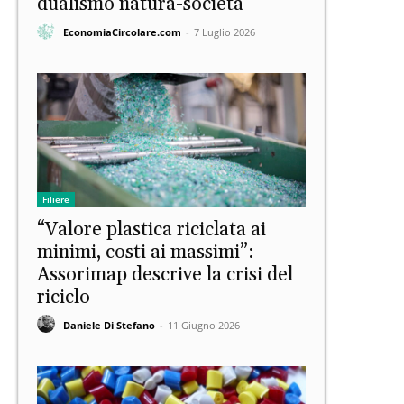
dualismo natura-società
EconomiaCircolare.com
-
7 Luglio 2026
Filiere
“Valore plastica riciclata ai
minimi, costi ai massimi”:
Assorimap descrive la crisi del
riciclo
Daniele Di Stefano
-
11 Giugno 2026