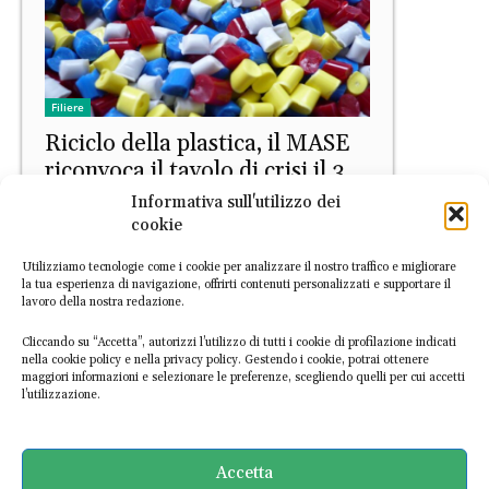
Filiere
Riciclo della plastica, il MASE
riconvoca il tavolo di crisi il 3
giugno
Informativa sull'utilizzo dei
cookie
Daniele Di Stefano
-
28 Maggio 2026
Utilizziamo tecnologie come i cookie per analizzare il nostro traffico e migliorare
la tua esperienza di navigazione, offrirti contenuti personalizzati e supportare il
lavoro della nostra redazione.
Cliccando su “Accetta”, autorizzi l’utilizzo di tutti i cookie di profilazione indicati
nella cookie policy e nella privacy policy. Gestendo i cookie, potrai ottenere
maggiori informazioni e selezionare le preferenze, scegliendo quelli per cui accetti
l’utilizzazione.
PRIMO PIANO
I benefici ambientali e climatici
Accetta