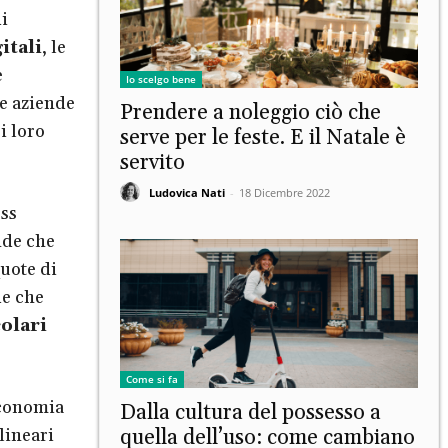
i
itali
, le
e
Io scelgo bene
Le aziende
Prendere a noleggio ciò che
i loro
serve per le feste. E il Natale è
.
servito
Ludovica Nati
-
18 Dicembre 2022
ess
nde che
uote di
de che
colari
Come si fa
economia
Dalla cultura del possesso a
lineari
quella dell’uso: come cambiano