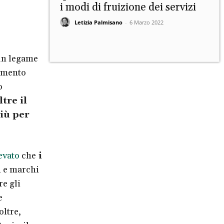
i modi di fruizione dei servizi
Letizia Palmisano
-
6 Marzo 2022
un legame
aumento
o
tre il
più per
evato
che
i
 e marchi
re gli
e
oltre,