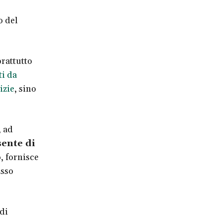
o del
rattutto
ti da
izie
, sino
, ad
ente di
o
,
fornisce
esso
di