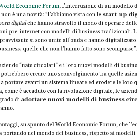
World Economic Forum
, l’interruzione di un modello d
non è una novità: “l’abbiamo vista con le
start-up dig
born digital
che hanno stravolto il modo di operare dell
oni pre-internet con modelli di business tradizionali. 
pravvissute si sono unite all’onda e hanno digitalizzato 
business; quelle che non l’hanno fatto sono scomparse”
aziende “nate circolari” e i loro nuovi modelli di busin
 potrebbero creare uno sconvolgimento tra quelle azie
a portare avanti un sistema lineare ed erodere le loro q
, come è accaduto con la rivoluzione digitale, le azien
grado di
adottare nuovi modelli di business
cir
ranno.
vantaggi, su spunto del
World Economic Forum
, che l’
ta portando nel mondo del business, rispetto ai modelli 