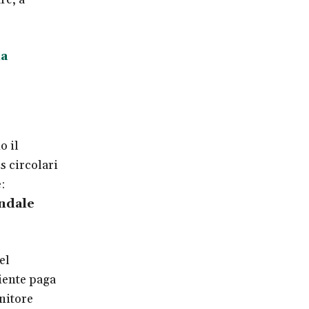
ia
o il
s circolari
:
endale
el
cliente paga
rnitore