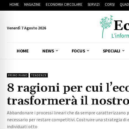
HOME
MAGAZINE
ECONOMIA CIRCOLARE
SERVIZI
CORSI
QUAD
Venerdì 7 Agosto 2026
HOME
NEWS
FOCUS
SPECIALI
PRIMO PIANO
TENDENZE
8 ragioni per cui l’e
trasformerà il nostr
Abbandonare i processi lineari che da sempre caratterizzano
necessario per restare competitivi. Costruire una strategia di
individuati otto