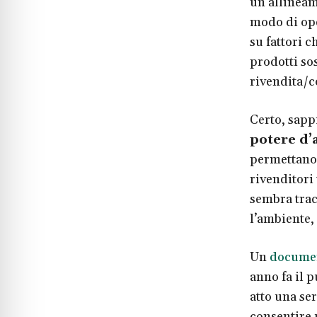
un’allineam
modo di ope
su fattori 
prodotti sos
rivendita/
Certo, sapp
potere d’
permettano 
rivenditori
sembra trac
l’ambiente,
Un
documen
anno fa il 
atto una ser
consentire 