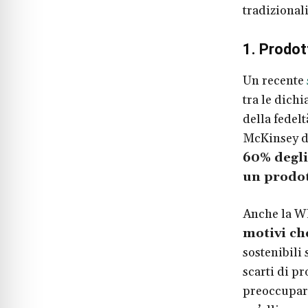
tradizionali
1. Prodot
Un recente
tra le dichi
della fedelt
McKinsey de
60% degli
un prodot
Anche la Wh
motivi ch
sostenibili
scarti di p
preoccupars