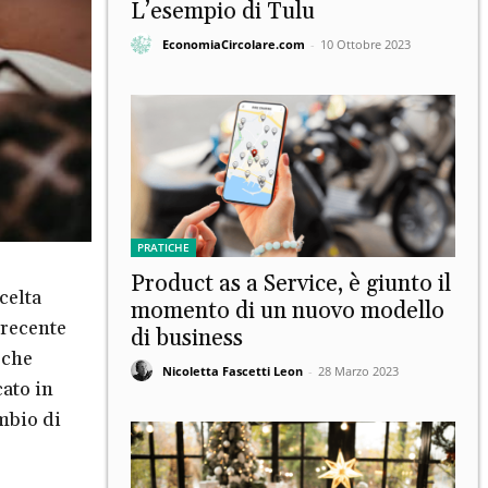
L’esempio di Tulu
EconomiaCircolare.com
-
10 Ottobre 2023
PRATICHE
Product as a Service, è giunto il
celta
momento di un nuovo modello
recente
di business
 che
Nicoletta Fascetti Leon
-
28 Marzo 2023
ato in
mbio di