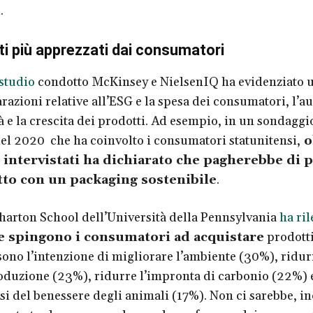
.
ti più apprezzati dai consumatori
studio
condotto McKinsey e NielsenIQ ha evidenziato 
arazioni relative all’ESG e la spesa dei consumatori, l’
à e la crescita dei prodotti. Ad esempio, in un sondaggi
l 2020 che ha coinvolto i consumatori statunitensi,
ol
 intervistati ha dichiarato che pagherebbe di 
to con un packaging sostenibile
.
arton School dell’Università della Pennsylvania
ha ril
e spingono i consumatori ad acquistare
prodotti
 sono l’intenzione di migliorare l’ambiente (30%), ridur
roduzione (23%), ridurre l’impronta di carbonio (22%) 
i del benessere degli animali (17%). Non ci sarebbe, in