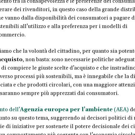
ento tra la consapevolezza e le preferenze dei consumat
rare dei rivenditori, in questo caso della grande distr
che vanno dalla disponibilità dei consumatori a pagare di
tenibili all’utilizzo e alla preferenza per i modelli di
commercio.
iamo che la volontà del cittadino, per quanto sia potente
acquisto
, non basta: sono necessarie politiche adegua
di compiere le giuste scelte d’acquisto e che instradino
 verso processi più sostenibili, ma è innegabile che la d
ciata e che prodotti circolari, con una maggiore attenz
 saranno sempre più apprezzati dai consumatori.
to dell’
Agenzia europea per l’ambiente
(AEA)
de
punto su questo tema, suggerendo ai decisori politici di 
ie di iniziative per sostenete il potere decisionale dei ci
un comportamento più coerente con l’economia circola