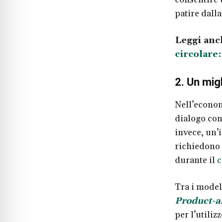
patire dall
Leggi anc
circolare
2. Un mig
Nell’econom
dialogo con 
invece, un’i
richiedono
durante il
c
Tra i modell
Product-a
per l’utiliz