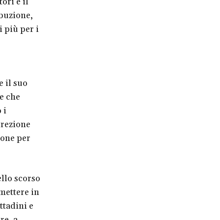
ori e il
ibuzione,
 più per i
 il suo
te che
 i
irezione
ione per
llo scorso
mettere in
ttadini e
re, a