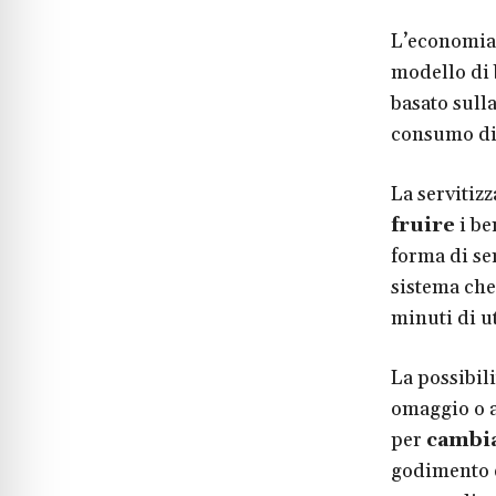
L’economia
modello di 
basato sull
consumo di 
La servitiz
fruire
i be
forma di ser
sistema che 
minuti di ut
La possibil
omaggio o a
per
cambia
godimento d