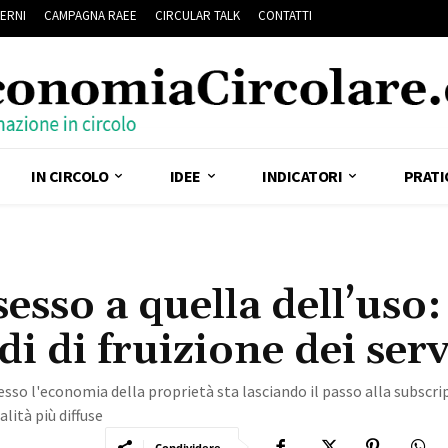
ERNI
CAMPAGNA RAEE
CIRCULAR TALK
CONTATTI
IN CIRCOLO
IDEE
INDICATORI
PRATI
esso a quella dell’uso:
 di fruizione dei serv
so l'economia della proprietà sta lasciando il passo alla subscri
alità più diffuse
Condividere