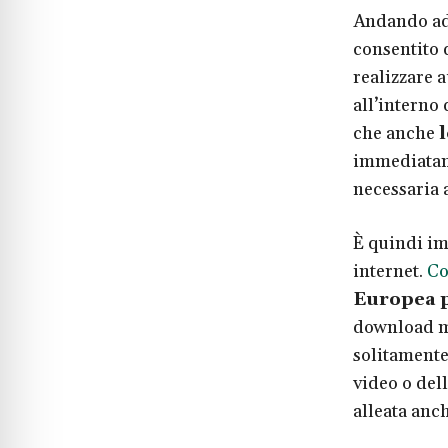
Andando ad 
consentito 
realizzare a
all’interno 
che anche
immediatame
necessaria 
È quindi im
internet.
Co
Europea p
download m
solitament
video o del
alleata anc