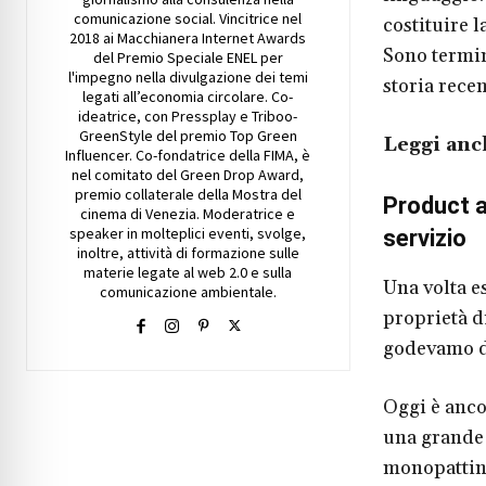
comunicazione social. Vincitrice nel
costituire l
2018 ai Macchianera Internet Awards
Sono termin
del Premio Speciale ENEL per
l'impegno nella divulgazione dei temi
storia rece
legati all’economia circolare. Co-
ideatrice, con Pressplay e Triboo-
GreenStyle del premio Top Green
Leggi anc
Influencer. Co-fondatrice della FIMA, è
nel comitato del Green Drop Award,
premio collaterale della Mostra del
Product a
cinema di Venezia. Moderatrice e
speaker in molteplici eventi, svolge,
servizio
inoltre, attività di formazione sulle
materie legate al web 2.0 e sulla
Una volta e
comunicazione ambientale.
proprietà di
godevamo di
Oggi è anco
una grande c
monopattini