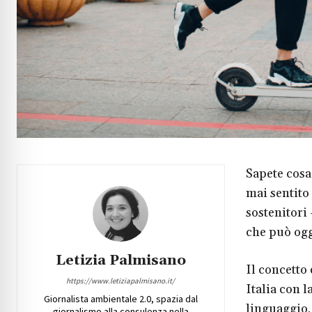
Sapete cosa
mai sentito 
sostenitori
che può ogg
Letizia Palmisano
Il concetto 
https://www.letiziapalmisano.it/
Italia con l
Giornalista ambientale 2.0, spazia dal
linguaggio.
giornalismo alla consulenza nella