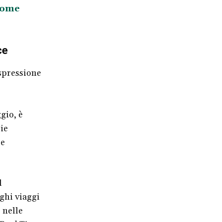
come
ce
espressione
gio, è
rie
e
l
nghi viaggi
o nelle