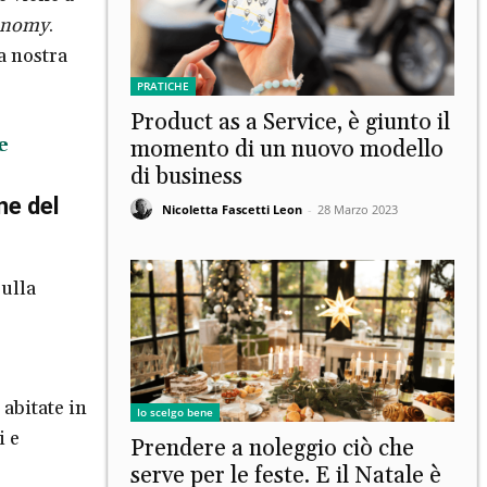
onomy
.
a nostra
PRATICHE
Product as a Service, è giunto il
e
momento di un nuovo modello
di business
ne del
Nicoletta Fascetti Leon
-
28 Marzo 2023
sulla
abitate in
Io scelgo bene
i e
Prendere a noleggio ciò che
serve per le feste. E il Natale è