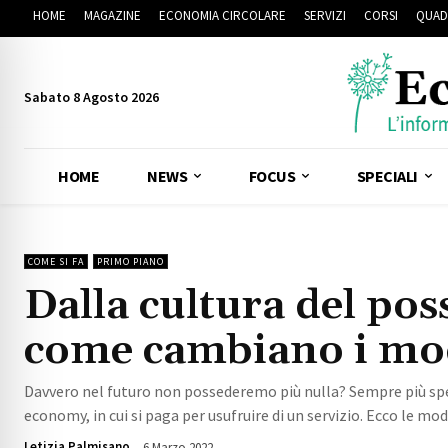
HOME
MAGAZINE
ECONOMIA CIRCOLARE
SERVIZI
CORSI
QUAD
Sabato 8 Agosto 2026
HOME
NEWS
FOCUS
SPECIALI
COME SI FA
PRIMO PIANO
Dalla cultura del poss
come cambiano i modi
Davvero nel futuro non possederemo più nulla? Sempre più spes
economy, in cui si paga per usufruire di un servizio. Ecco le mod
Letizia Palmisano
6 Marzo 2022
2968