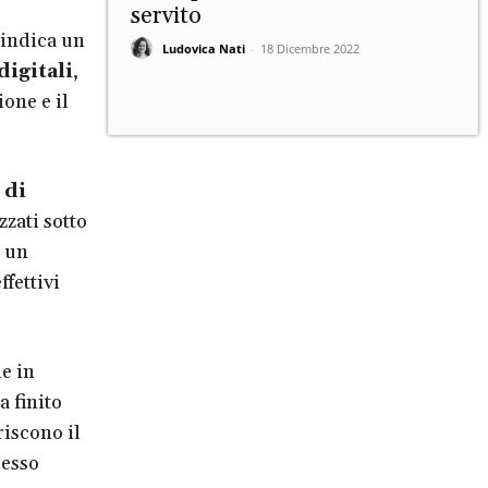
servito
 indica un
Ludovica Nati
-
18 Dicembre 2022
igitali
,
one e il
 di
zzati sotto
e un
ffettivi
e in
 finito
riscono il
pesso