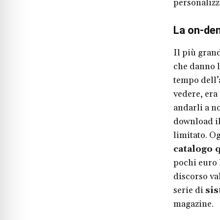
personalizza
La on-de
Il più gran
che danno l
tempo dell’
vedere, era
andarli a no
download il
limitato. Og
catalogo q
pochi euro 
discorso val
serie di
si
magazine.