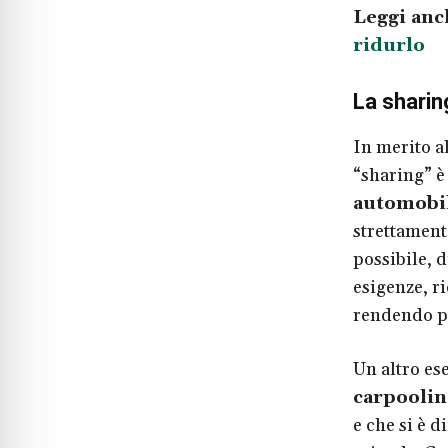
Leggi anc
ridurlo
La sharin
In merito al
“sharing” è
automobil
strettament
possibile, d
esigenze, r
rendendo pi
Un altro es
carpoolin
e che si è d