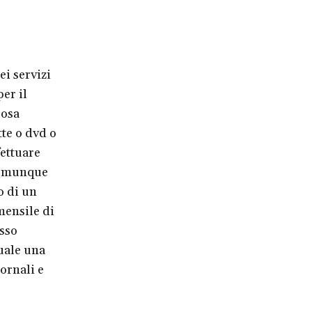
i servizi
per il
cosa
te o dvd o
fettuare
 comunque
o di un
mensile di
sso
quale una
ornali e