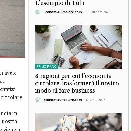
L’esempio di Tulu
EconomiaCircolare.com
-
10 Ottobre 2023
PRIMO PIANO
n avete
8 ragioni per cui l’economia
a i
circolare trasformerà il nostro
ervizi
modo di fare business
circolare.
EconomiaCircolare.com
-
6 Aprile 2023
 nota in
l nostro
e viene a