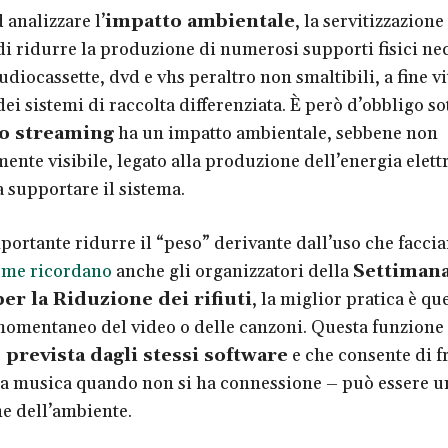
analizzare l’
impatto ambientale
, la servitizzazione
di ridurre la produzione di numerosi supporti fisici ne
udiocassette, dvd e vhs peraltro non smaltibili, a fine vi
dei sistemi di raccolta differenziata. È però d’obbligo s
lo streaming
ha un impatto ambientale, sebbene non
nte visibile, legato alla produzione dell’energia elett
a supportare il sistema.
portante ridurre il “peso” derivante dall’uso che facci
me ricordano
anche gli organizzatori della
Settiman
er la Riduzione dei rifiuti
, la miglior pratica è qu
omentaneo del video o delle canzoni. Questa funzione
e
prevista dagli stessi software
e che consente di f
la musica quando non si ha connessione – può essere u
he dell’ambiente.