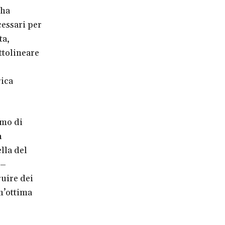
 ha
cessari per
ta,
ottolineare
rica
amo di
a
ella del
 –
ruire dei
n’ottima