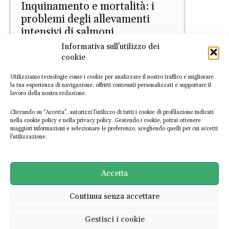
Inquinamento e mortalità: i
problemi degli allevamenti
intensivi di salmoni
Informativa sull'utilizzo dei
Lorenzo Bertolesi
-
2 Giugno 2026
cookie
Utilizziamo tecnologie come i cookie per analizzare il nostro traffico e migliorare
la tua esperienza di navigazione, offrirti contenuti personalizzati e supportare il
lavoro della nostra redazione.
Cliccando su “Accetta”, autorizzi l’utilizzo di tutti i cookie di profilazione indicati
nella cookie policy e nella privacy policy. Gestendo i cookie, potrai ottenere
maggiori informazioni e selezionare le preferenze, scegliendo quelli per cui accetti
l’utilizzazione.
Cibo futuro
Cibi “ultraprocessati” vegetali:
perché l’UE continua a
Accetta
censurarli?
Continua senza accettare
Lorenzo Bertolesi
-
23 Aprile 2026
Gestisci i cookie