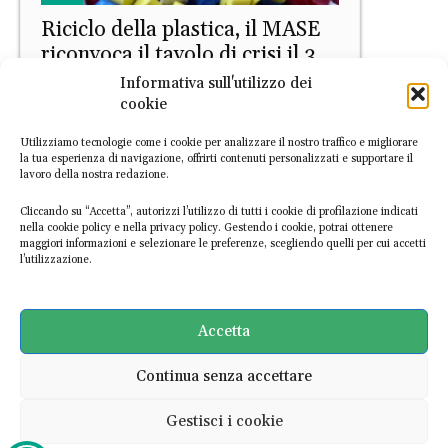
Riciclo della plastica, il MASE
riconvoca il tavolo di crisi il 3
giugno
Informativa sull'utilizzo dei
cookie
Daniele Di Stefano
-
28 Maggio 2026
Utilizziamo tecnologie come i cookie per analizzare il nostro traffico e migliorare
la tua esperienza di navigazione, offrirti contenuti personalizzati e supportare il
lavoro della nostra redazione.
Cliccando su “Accetta”, autorizzi l’utilizzo di tutti i cookie di profilazione indicati
nella cookie policy e nella privacy policy. Gestendo i cookie, potrai ottenere
maggiori informazioni e selezionare le preferenze, scegliendo quelli per cui accetti
l’utilizzazione.
PRIMO PIANO
I benefici ambientali e climatici
Accetta
dell’economia circolare
Continua senza accettare
Andrea Turco
-
25 Maggio 2026
Gestisci i cookie
Ultime notizie