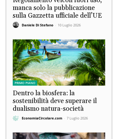
Regolamento veicoli fuori uso,
manca solo la pubblicazione
sulla Gazzetta ufficiale dell’UE
Daniele Di Stefano
-
10 Luglio 2026
PRIMO PIANO
Dentro la biosfera: la
sostenibilità deve superare il
dualismo natura-società
EconomiaCircolare.com
-
7 Luglio 2026