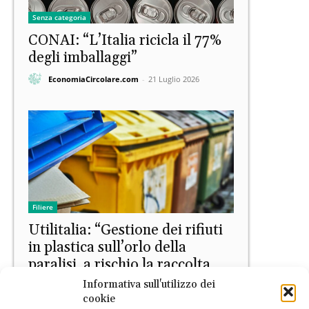
Senza categoria
CONAI: “L’Italia ricicla il 77%
degli imballaggi”
EconomiaCircolare.com
-
21 Luglio 2026
Filiere
Utilitalia: “Gestione dei rifiuti
in plastica sull’orlo della
paralisi, a rischio la raccolta
differenziata”
Informativa sull'utilizzo dei
cookie
EconomiaCircolare.com
-
8 Giugno 2026