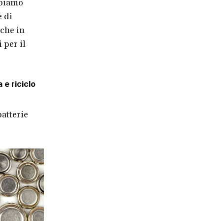
bbiamo
 di
nche in
 per il
 e riciclo
atterie