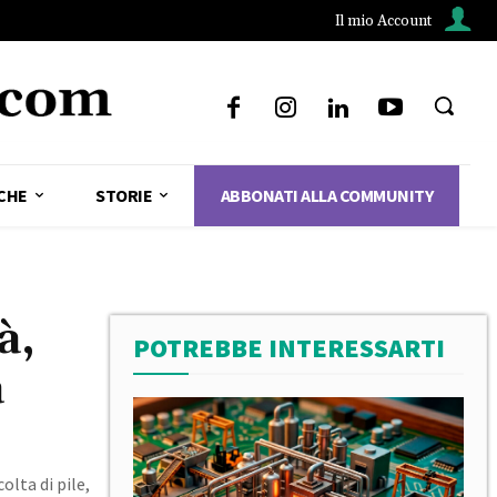
Il mio Account
CHE
STORIE
ABBONATI ALLA COMMUNITY
à,
POTREBBE INTERESSARTI
a
olta di pile,