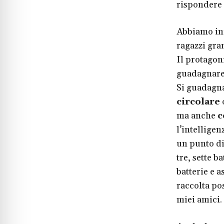
rispondere
Abbiamo inf
ragazzi gran
Il protagoni
guadagnare 
Si guadagn
circolare
o
ma anche
c
l’intelligen
un punto di
tre, sette b
batterie e a
raccolta po
miei amici.