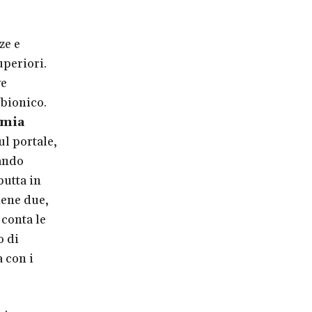
ze e
uperiori.
ve
bionico.
omia
l portale,
ando
butta in
iene due,
 conta le
o di
 con i