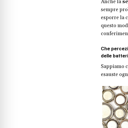
Anche la
se
sempre pro
esporre la 
questo modo
conferiment
Che percezio
delle batter
Sappiamo ch
esauste ogn