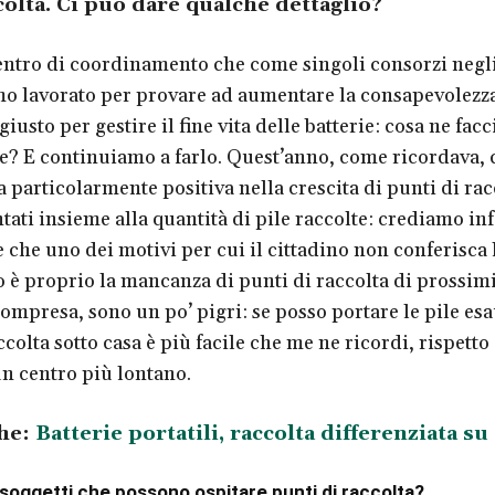
colta. Ci può dare qualche dettaglio?
ntro di coordinamento che come singoli consorzi negli
o lavorato per provare ad aumentare la consapevolezza
giusto per gestire il fine vita delle batterie: cosa ne fa
e? E continuiamo a farlo. Quest’anno, come ricordava, c
 particolarmente positiva nella crescita di punti di rac
ati insieme alla quantità di pile raccolte: crediamo inf
che uno dei motivi per cui il cittadino non conferisca l
o è proprio la mancanza di punti di raccolta di prossimi
compresa, sono un po’ pigri: se posso portare le pile esa
colta sotto casa è più facile che me ne ricordi, rispetto
un centro più lontano.
he:
Batterie portatili, raccolta differenziata su
 soggetti che possono ospitare punti di raccolta?