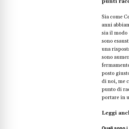
punti rac
Sia come Ce
anni abbiam
sia il modo 
sono esaust
una risposta
sono aument
fermamente 
posto giust
di noi, me 
punto di rac
portare in 
Leggi anc
Quali sono i