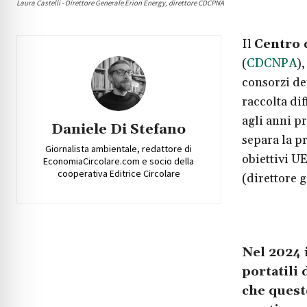
Laura Castelli - Direttore Generale Erion Energy, direttore CDCPNA
Il
Centro 
(
CDCNPA
),
consorzi de
raccolta dif
agli anni pr
Daniele Di Stefano
separa la pr
Giornalista ambientale, redattore di
obiettivi U
EconomiaCircolare.com e socio della
cooperativa Editrice Circolare
(direttore 
Nel 2024 
portatili 
che quest