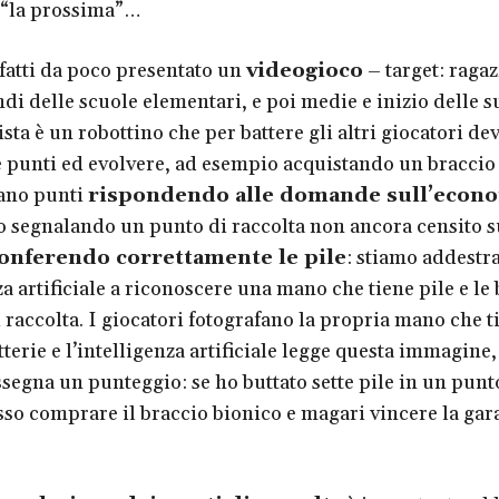
 “la prossima”…
atti da poco presentato un
videogioco
– target: ragaz
di delle scuole elementari, e poi medie e inizio delle s
sta è un robottino che per battere gli altri giocatori de
punti ed evolvere, ad esempio acquistando un braccio 
ano punti
rispondendo alle domande sull’econ
 segnalando un punto di raccolta non ancora censito su
onferendo correttamente le pile
: stiamo addestr
za artificiale a riconoscere una mano che tiene pile e le 
 raccolta. I giocatori fotografano la propria mano che t
atterie e l’intelligenza artificiale legge questa immagine,
ssegna un punteggio: se ho buttato sette pile in un punt
sso comprare il braccio bionico e magari vincere la gara