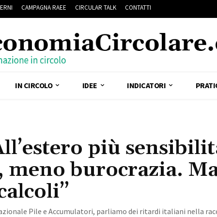
ERNI
CAMPAGNA RAEE
CIRCULAR TALK
CONTATTI
IN CIRCOLO
IDEE
INDICATORI
PRATI
l’estero più sensibilit
ta, meno burocrazia. M
calcoli”
onale Pile e Accumulatori, parliamo dei ritardi italiani nella racc