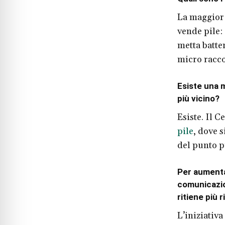
La maggior 
vende pile:
metta batte
micro racco
Esiste una m
più vicino?
Esiste. Il 
pile
, dove 
del punto p
Per aumenta
comunicazio
ritiene più 
L’iniziativ