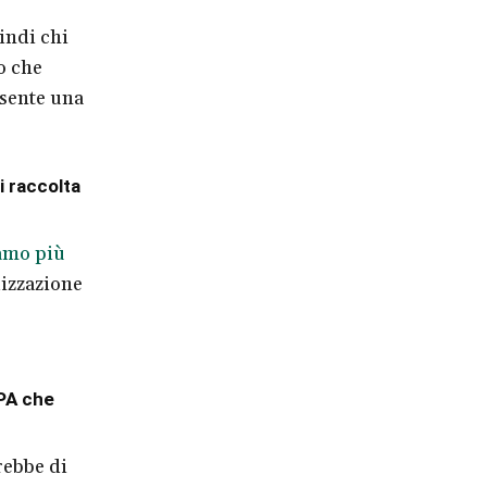
indi chi
o che
nsente una
i raccolta
amo più
lizzazione
NPA che
rebbe di