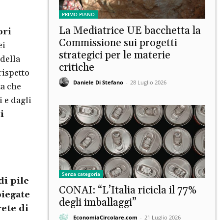
PRIMO PIANO
La Mediatrice UE bacchetta la
ori
Commissione sui progetti
ei
strategici per le materie
della
critiche
rispetto
Daniele Di Stefano
-
28 Luglio 2026
za che
i e dagli
i
Senza categoria
i pile
CONAI: “L’Italia ricicla il 77%
piegate
degli imballaggi”
ete di
EconomiaCircolare.com
-
21 Luglio 2026