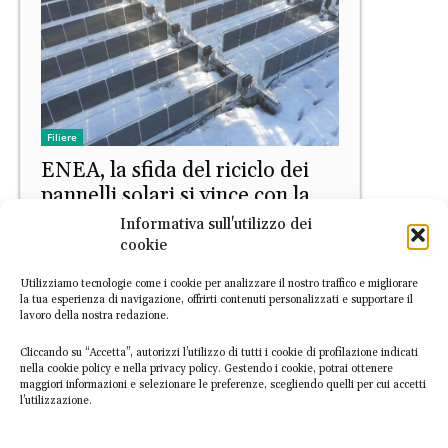
Filiere
ENEA, la sfida del riciclo dei
pannelli solari si vince con la
ricerca
Informativa sull'utilizzo dei
cookie
Tiziano Rugi
-
8 Marzo 2025
Utilizziamo tecnologie come i cookie per analizzare il nostro traffico e migliorare
la tua esperienza di navigazione, offrirti contenuti personalizzati e supportare il
lavoro della nostra redazione.
Cliccando su “Accetta”, autorizzi l’utilizzo di tutti i cookie di profilazione indicati
nella cookie policy e nella privacy policy. Gestendo i cookie, potrai ottenere
maggiori informazioni e selezionare le preferenze, scegliendo quelli per cui accetti
l’utilizzazione.
Speciale Carburanti alternativi