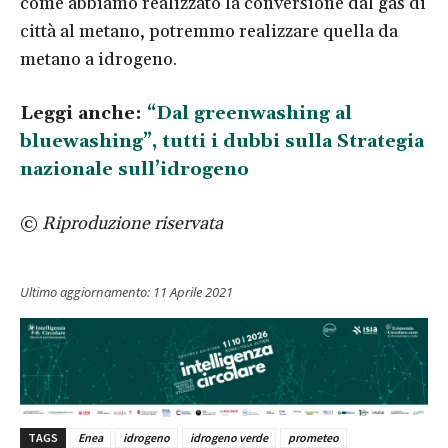
come abbiamo realizzato la conversione dal gas di
città al metano, potremmo realizzare quella da
metano a idrogeno.
Leggi anche:
“Dal greenwashing al
bluewashing”, tutti i dubbi sulla Strategia
nazionale sull’idrogeno
©
Riproduzione riservata
Ultimo aggiornamento:
11 Aprile 2021
TAGS
Enea
idrogeno
idrogeno verde
prometeo