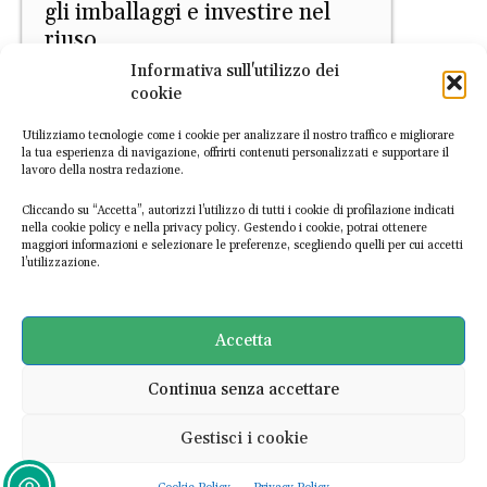
gli imballaggi e investire nel
riuso
Informativa sull'utilizzo dei
Letizia Palmisano
-
9 Marzo 2026
cookie
Utilizziamo tecnologie come i cookie per analizzare il nostro traffico e migliorare
la tua esperienza di navigazione, offrirti contenuti personalizzati e supportare il
lavoro della nostra redazione.
Cliccando su “Accetta”, autorizzi l’utilizzo di tutti i cookie di profilazione indicati
nella cookie policy e nella privacy policy. Gestendo i cookie, potrai ottenere
maggiori informazioni e selezionare le preferenze, scegliendo quelli per cui accetti
l’utilizzazione.
Filiere
Rifiuti elettronici, il progetto
transfrontaliero per potenziare
Accetta
riuso e migliorare riciclo
Continua senza accettare
EconomiaCircolare.com
-
4 Marzo 2026
Gestisci i cookie
Ultime notizie