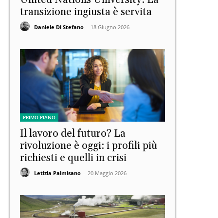
United Nations University: La
transizione ingiusta è servita
Daniele Di Stefano
-
18 Giugno 2026
PRIMO PIANO
Il lavoro del futuro? La
rivoluzione è oggi: i profili più
richiesti e quelli in crisi
Letizia Palmisano
-
20 Maggio 2026