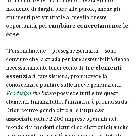
loro mani. Bene, ma io credo che sia giunto il
momento di dargli, oltre alle parole, anche gli
strumenti per sfruttarle al meglio queste
opportunità, per
cambiare concretamente le
cose
”.
“Personalmente – prosegue Bernardi – sono
convinto che la strada per fare sostenibilità debba
necessariamente tener conto di
tre elementi
essenziali
: fare sistema, promuovere la
conoscenza e puntare sulle nuove generazioni.
Ecodesign
the future
possiede tutti e tre questi
elementi. Innanzitutto, l’iniziativa è promossa da
Erion coinvolgendo oltre alle
imprese
associate
(oltre 2.400 imprese operanti nel
mondo dei prodotti elettrici ed elettronici) anche
le principali università e i principali istituti di