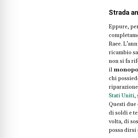
Strada anc
Eppure, per
completamen
Raee. L’ann
ricambio sa
non si fa ri
il
monopo
chi possied
riparazione
Stati Uniti
,
Questi due
di soldi e 
volta, di s
possa dirsi