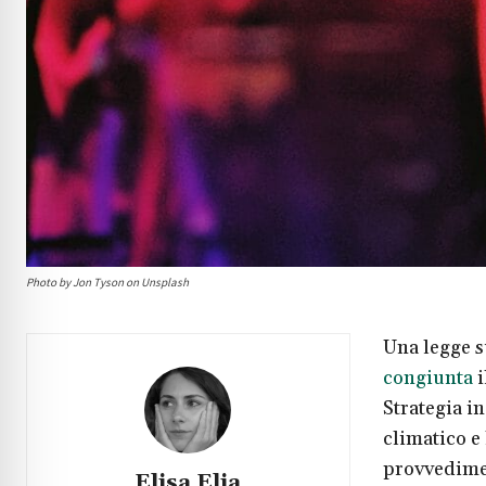
Photo by Jon Tyson on Unsplash
Una legge s
congiunta
i
Strategia i
climatico e
provvedimen
Elisa Elia