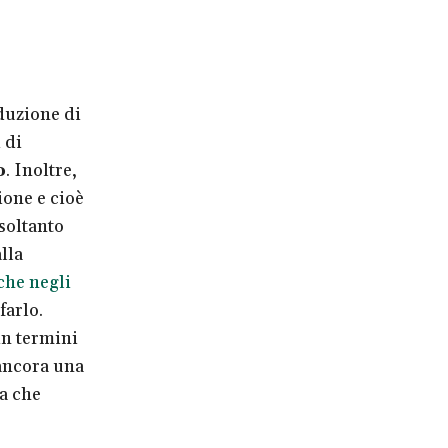
e
duzione di
 di
o
. Inoltre,
ione e cioè
 soltanto
lla
he negli
farlo.
in termini
 ancora una
ia che