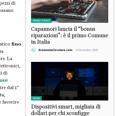
pezzi di
possano
PRIMO PIANO
Capannori lancia il “bonus
riparazioni”: è il primo Comune
in Italia
stico
fino
EconomiaCircolare.com
-
8 Dicembre 2025
ua
re. La
lettronici,
i di
ove
ire dal 1°
ta,
NEWS
r favorire
Dispositivi smart, migliaia di
dollari per chi sconfigge