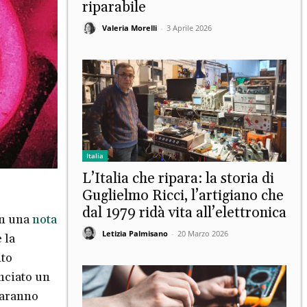
riparabile
Valeria Morelli
-
3 Aprile 2026
Italia
L’Italia che ripara: la storia di
Guglielmo Ricci, l’artigiano che
dal 1979 ridà vita all’elettronica
In una
nota
Letizia Palmisano
-
20 Marzo 2026
 la
nto
nciato un
saranno