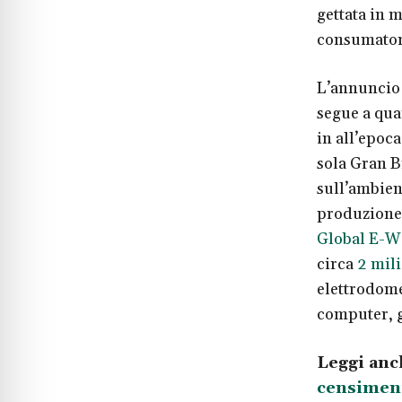
gettata in 
consumatori
L’annuncio 
segue a qua
in all’epoc
sola Gran B
sull’ambient
produzione 
Global E-W
circa
2 mili
elettrodomes
computer, gi
Leggi anc
censiment