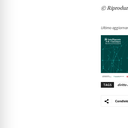
© Riproduzi
Ultimo aggiorna
TAGS
diritto 
Condivi