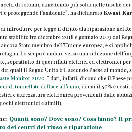
mucchi di rottami, rimettendo più soldi nelle tasche dei
 e proteggendo l’ambiente”, ha dichiarato
Kwasi Kar
di introdurre per legge il diritto ala riparazione nel R
nto stabilito fra dicembre 2018 e gennaio 2019 dal Reg
a ancora Stato membro dell’Unione europea, e si applich
retagna. Lo scopo è andare verso una riduzione dell’im
e, soprattutto di quei rifiuti elettrici ed elettronici per 
dei quali il Regno Unito è il secondo Paese al mondo, 
aste Monitor 2020
. I dati, infatti, dicono che il Paese 
oni di tonnellate di Raee all’anno
, di cui il 40% è costit
tici e attrezzatura elettronica provenienti dalle abitazi
ochi elettronici e simili).
he:
Quanti sono? Dove sono? Cosa fanno? Il p
o dei centri del riuso e riparazione