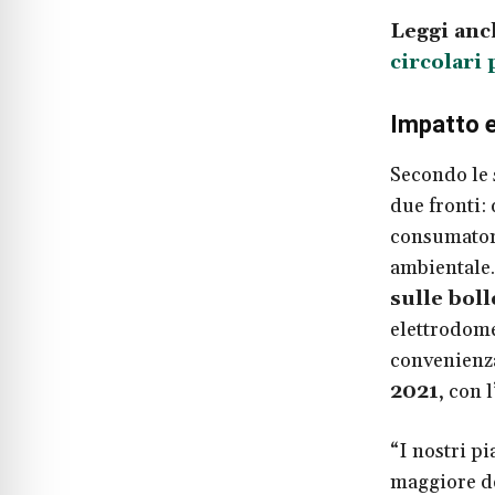
Leggi anc
circolari
Impatto 
Secondo le 
due fronti:
consumatori
ambientale.
sulle boll
elettrodome
convenienza
2021
, con 
“I nostri p
maggiore de