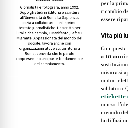
per la prima
Giornalista e fotografa, anno 1992.
ricambio de
Dopo gli studi in Editoria e scrittura
all’Università di Roma La Sapienza,
essere ripa
inizia a collaborare con le prime
testate giornalistiche. Ha scritto per
l’Italia che cambia, Il Manifesto, Left e Il
Vita più l
Migrante. Appassionata del mondo del
sociale, lavora anche con
Con questa 
organizzazioni attive sul territorio a
Roma, convinta che le parole
a 10 anni
e
rappresentino una parte fondamentale
del cambiamento.
sostituzion
misura si ap
motori elett
saldatura. 
etichette
marzo: l’ide
creando dell
la diffusion