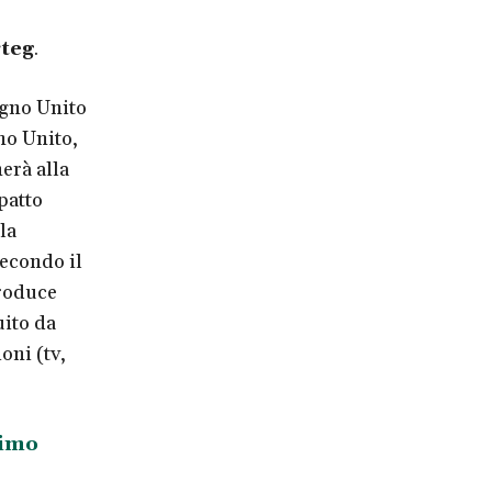
teg
.
egno Unito
no Unito,
erà alla
patto
la
secondo il
produce
uito da
oni (tv,
rimo