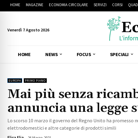
HOME
MAGAZINE
ECONOMIA CIRCOLARE
SERVIZI
CORSI
QUAD
Venerdì 7 Agosto 2026
HOME
NEWS
FOCUS
SPECIALI
EUROPA
PRIMO PIANO
Mai più senza ricamb
annuncia una legge su
Lo scorso 10 marzo il governo del Regno Unito ha promesso nuov
elettrodomestici e altre categorie di prodotti simili
Elisa Elia
26 Marzo 2021
1721