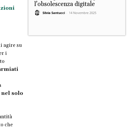
l’obsolescenza digitale
uzioni
Silvia Santucci
-
14 Novembre 2025
i agire su
r i
to
armiati
a
nel solo
antità
to che