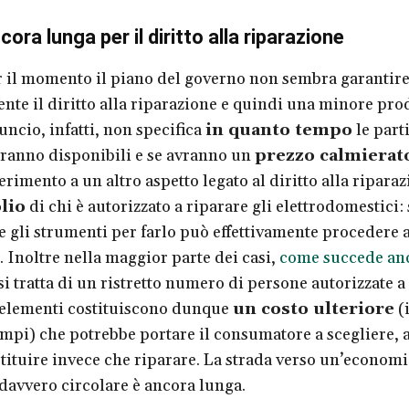
ora lunga per il diritto alla riparazione
 il momento il piano del governo non sembra garantir
te il diritto alla riparazione e quindi una minore pro
uncio, infatti, non specifica
in quanto tempo
le parti
ranno disponibili e se avranno un
prezzo calmierat
ferimento a un altro aspetto legato al diritto alla riparaz
lio
di chi è autorizzato a riparare gli elettrodomestici:
e gli strumenti per farlo può effettivamente procedere a
. Inoltre nella maggior parte dei casi,
come succede anc
 si tratta di un ristretto numero di persone autorizzate a 
 elementi costituiscono dunque
un costo ulteriore
(
tempi) che potrebbe portare il consumatore a scegliere,
ostituire invece che riparare. La strada verso un’econom
 davvero circolare è ancora lunga.