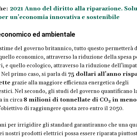
he:
2021 Anno del diritto alla riparazione. Sol
 per un’economia innovativa e sostenibile
economico ed ambientale
stime del governo britannico, tutto questo permetterà d
 quello economico, attraverso la riduzione della spesa pe
, e quello ecologico, attraverso la riduzione dell’impat
 Nel primo caso, si parla di
75 dollari all’anno risp
ette
grazie alla maggiore efficienza energetica degli
stici. Nel secondo, gli studi del governo quantificano l
 in circa
8 milioni di tonnellate di CO
in meno 
2
l’obiettivo di raggiungere quota zero entro il 2050.
iani per irrigidire gli standard garantiranno che una qu
i nostri prodotti elettrici possa essere riparata piuttos