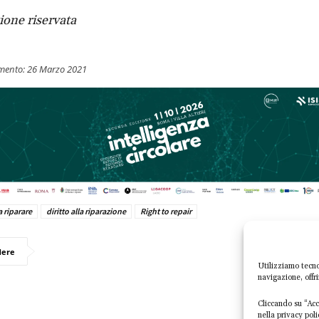
one riservata
mento:
26 Marzo 2021
a riparare
diritto alla riparazione
Right to repair
dere
Utilizziamo tecno
navigazione, offr
Cliccando su “Acce
nella privacy pol