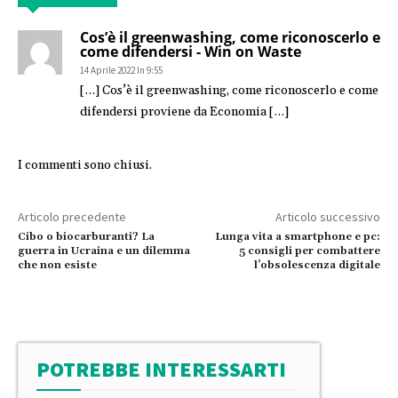
Cos’è il greenwashing, come riconoscerlo e
come difendersi - Win on Waste
14 Aprile 2022 In 9:55
[…] Cos’è il greenwashing, come riconoscerlo e come
difendersi proviene da Economia […]
I commenti sono chiusi.
Articolo precedente
Articolo successivo
Cibo o biocarburanti? La
Lunga vita a smartphone e pc:
guerra in Ucraina e un dilemma
5 consigli per combattere
che non esiste
l’obsolescenza digitale
POTREBBE INTERESSARTI