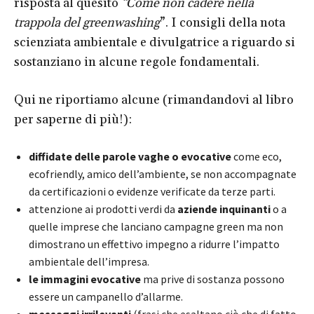
risposta al quesito
“Come non cadere nella
trappola del greenwashing
”. I consigli della nota
scienziata ambientale e divulgatrice a riguardo si
sostanziano in alcune regole fondamentali.
Qui ne riportiamo alcune (rimandandovi al libro
per saperne di più!):
diffidate delle parole vaghe o evocative
come eco,
ecofriendly, amico dell’ambiente, se non accompagnate
da certificazioni o evidenze verificate da terze parti.
attenzione ai prodotti verdi da
aziende inquinanti
o a
quelle imprese che lanciano campagne green ma non
dimostrano un effettivo impegno a ridurre l’impatto
ambientale dell’impresa.
le immagini evocative
ma prive di sostanza possono
essere un campanello d’allarme.
messaggi irrilevanti
(frasi che esaltano ciò che di fatto