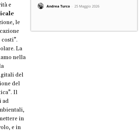
ità e
Andrea Turco
-
25 Maggio 2026
icale
ione, le
icazione
costi”.
olare. La
giamo nella
la
itali del
zione del
ca”. Il
i ad
mbientali,
mettere in
olo, e in