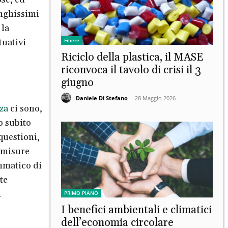
unghissimi
 la
Filiere
tuativi
Riciclo della plastica, il MASE
riconvoca il tavolo di crisi il 3
giugno
Daniele Di Stefano
-
28 Maggio 2026
za
ci sono,
o subito
questioni,
e misure
ammatico di
te
i
PRIMO PIANO
I benefici ambientali e climatici
dell’economia circolare