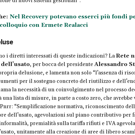
ione di nuovi sistemi gestionali”.
he:
Nel Recovery potevano esserci più fondi pe
 colloquio con Ermete Realacci
eluse
o i diretti interessati di queste indicazioni? La
Rete n
 dell’usato
, per bocca del presidente
Alessandro St
 propria delusione, e lamenta non solo “l’assenza di ris
umenti per il sostegno concreto del riutilizzo e dell’en
lama la necessità di un coinvolgimento nel processo de
 una lista di misure, in parte a costo zero, che avrebbe
 Pnrr: “Semplificazione normativa, riconoscimento dell
ore dell’usato, agevolazioni sul piano contributivo per f
nformalità, premialità sulla tariffa rifiuti e IVA agevola
l’usato, unitamente alla creazione di aree di libero sca