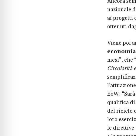
Ancora semp
nazionale d
ai progetti 
ottenuti dag
Viene poi a
economia 
mesi”, che 
Circolarità e
semplificaz
l’attuazione
EoW: “Sarà 
qualifica di
del riciclo 
loro eserci
le direttive