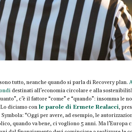
 sono tutto, neanche quando si parla di Recovery plan.
fondi
destinati all’economia circolare e alla sostenibilit
“quanto”, c’è il fattore “come” e “quando”: insomma le n
. Lo diciamo con
le parole di Ermete Realacci
, pre
Symbola: “Oggi per avere, ad esempio, le autorizzazio
lico, quando va bene, ci vogliono 5 anni. Ma l’Europa c
nni dal finanziamento devi cominciare a realizzare le co