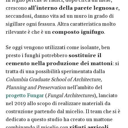
in legno perché le radici, dopo circa un mese,
crescono
all’interno della parete legnosa
e,
seccandosi, danno vita ad un muro in grado di
sigillare ogni fessura. Altra caratteristica molto
rilevante è che è un
composto ignifugo
.
Se oggi vengono utilizzati come isolante, ben
presto i funghi potrebbero
sostituire il
cemento nella produzione dei mattoni
: si
tratta di una possibilità sperimentata dalla
Columbia Graduate School of Architecture,
Planning and Preservation
nell’ambito del
progetto Fungar
(
Fungal Architectures
), lanciato
nel 2019 allo scopo di realizzare materiali da
costruzione partendo dal micelio. Il team che si è
dedicato a questo studio ha creato un mattone
combinando il micelio con
rifiuti agricoli