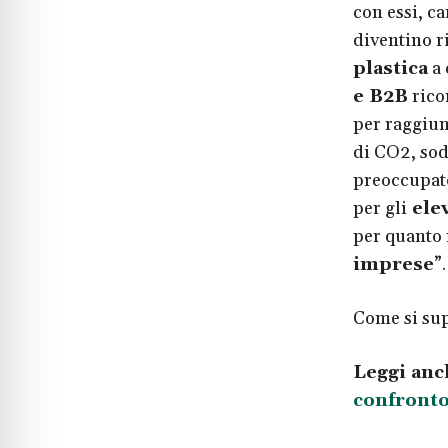
con essi, c
diventino ri
plastica
a 
e B2B
ricon
per raggiung
di CO2, so
preoccupato
per gli
elev
per quanto 
imprese
”.
Come si sup
Leggi anc
confronto