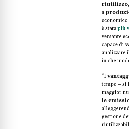
riutilizzo
a
produzio
economico e
è stata
più 
versante ec
capace di
v
analizzare 
in che modo
“I
vantaggi
tempo – si 
maggior num
le emissi
alleggerend
gestione dei
riutilizzabi