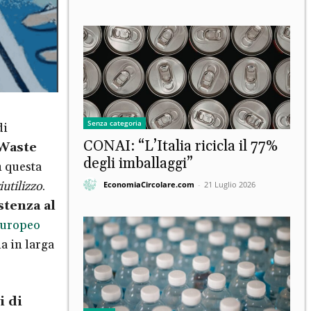
Senza categoria
di
CONAI: “L’Italia ricicla il 77%
Waste
degli imballaggi”
n questa
utilizzo
.
EconomiaCircolare.com
-
21 Luglio 2026
stenza al
europeo
a in larga
i di