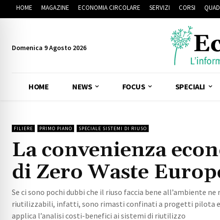
HOME
MAGAZINE
ECONOMIA CIRCOLARE
SERVIZI
CORSI
QUAD
Domenica 9 Agosto 2026
HOME
NEWS
FOCUS
SPECIALI
FILIERE
PRIMO PIANO
SPECIALE SISTEMI DI RIUSO
La convenienza econo
di Zero Waste Europe
Se ci sono pochi dubbi che il riuso faccia bene all’ambiente n
riutilizzabili, infatti, sono rimasti confinati a progetti pilo
applica l’analisi costi-benefici ai sistemi di riutilizzo