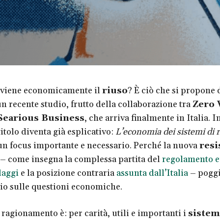
viene economicamente il
riuso
? È ciò che si propone 
un recente studio, frutto della collaborazione tra
Zero 
Searious Business
, che arriva finalmente in Italia. I
titolo diventa già esplicativo:
L’economia dei sistemi di ri
i un focus importante e necessario. Perché la nuova
resi
– come insegna la complessa partita del
regolamento 
laggi
e la posizione contraria
assunta dall’Italia
– poggi
io sulle questioni economiche.
 ragionamento è: per carità, utili e importanti i
sistem