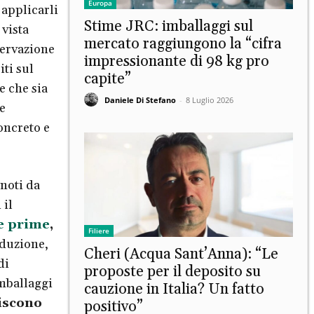
Europa
 applicarli
Stime JRC: imballaggi sul
vista
mercato raggiungono la “cifra
servazione
impressionante di 98 kg pro
iti sul
capite”
e che sia
Daniele Di Stefano
-
8 Luglio 2026
e
oncreto e
noti da
 il
e prime
,
Filiere
duzione,
Cheri (Acqua Sant’Anna): “Le
di
proposte per il deposito su
imballaggi
cauzione in Italia? Un fatto
iscono
positivo”