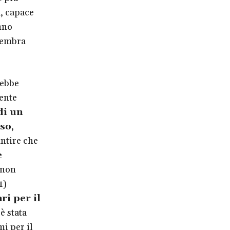
a, capace
nno
 sembra
rebbe
ente
di un
uso
,
ntire che
e
 non
1)
ri per il
è stata
mi per il