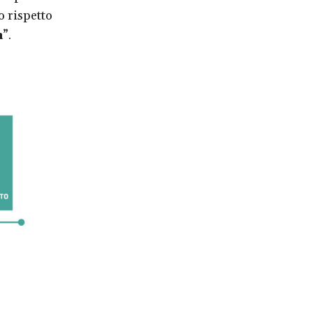
o rispetto
a
”.