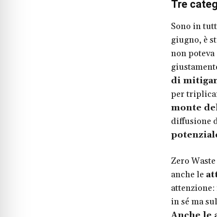
Tre catego
Sono in tut
giugno, è st
non poteva 
giustamente
di mitiga
per triplic
monte del
diffusione d
potenzial
Zero Waste 
anche le
at
attenzione:
in sé ma su
Anche le 