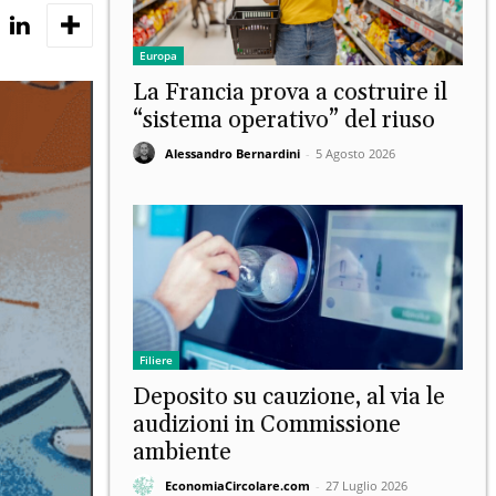
Europa
La Francia prova a costruire il
“sistema operativo” del riuso
Alessandro Bernardini
-
5 Agosto 2026
Filiere
Deposito su cauzione, al via le
audizioni in Commissione
ambiente
EconomiaCircolare.com
-
27 Luglio 2026