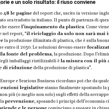
rie e un solo risultato: il riuso conviene
to
48 le pagine
del report che, uscito in versione ingle
ato ora tradotto in italiano. Il punto di partenza di que
che essere
l’inquinamento da plastica
. Come viene
 nel report, “
il riciclaggio da solo non sarà mai 
re
la produzione illimitata di plastica, che è sulla buon
are entro il 2050. Le soluzioni devono essere
focalizzat
la fonte del problema
, la produzione. Dopo l’elimi
egli imballaggi riutilizzabili è
la misura con il più 
e di riduzione
della produzione di plastica”.
Europe e Searious Business ricordano poi che da qual
tenzioni legislative
stanno finalmente spostando la 
 non più (o meglio non solo) sugli effetti della sovrapp
lla
prevenzione
, sposando i principi dell’economia ci
aziende e le persone
cominciano a sposare in chiav