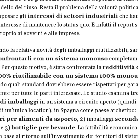
dello del riuso. Resta il problema della volontà politic
sposare gli
interessi di settori industriali
che ha
interesse di mantenere lo status quo. E infatti il report
roprio ai governi e alle imprese.
o la relativa novità degli imballaggi riutilizzabili, sa
 confrontarli con un sistema monouso
completam
 Per questo motivo, è stata confrontata la
redditività 
00% riutilizzabile con un sistema 100% mono
o quali standard dovrebbero essere rispettati per gara
ente per tutte le parti interessate. Lo studio esamina
tr
 di imballagg
i in un sistema a circuito aperto (quindi
 di un’unica location), in Spagna come paese archetipo: 
ri per alimenti da asporto
, 2) imballaggi
seconda
e 3)
bottiglie per bevande
. La fattibilità economica 
n base al ritorno sull’investimento dei fornitori di siste