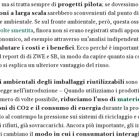
, ma si tratta sempre di
progetti pilota
; se dovessimo
ni a larga scala
sarebbero sconvenienti dal punto di 
 ambientale. Se sul fronte ambientale, però, questa os
volte smentita
, finora non si erano registrati studi appos
onomico, ad esempio attraverso un’analisi indipendent
alutare i costi e i benefici
. Ecco perché è important
il report di di ZWE e SB, in modo da capire quanto sia c
 si esplica un ulteriore vantaggio del riuso.
 ambientali degli imballaggi riutilizzabili
sono 
legge nell’introduzione – Quando utilizziamo i prodotti
ero di volte possibile,
riduciamo l’uso di
materi
oni di CO2 e il consumo di energia
durante la pro
o al contempo la pressione sui sistemi di riciclaggio e 
 rifiuti, già sovraccarichi. Ancora più importante, gli 
li cambiano il
modo in cui i consumatori interag