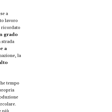
se a
sto lavoro
 ricordato
in grado
a strada
e a
nazione, la
alto
che tempo
propria
roduzione
rcolare.
e più