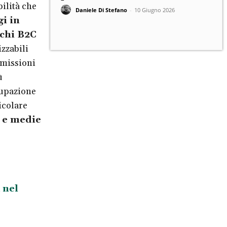
ilità che
Daniele Di Stefano
-
10 Giugno 2026
i in
chi B2C
izzabili
emissioni
ù
cupazione
icolare
 e medie
 nel