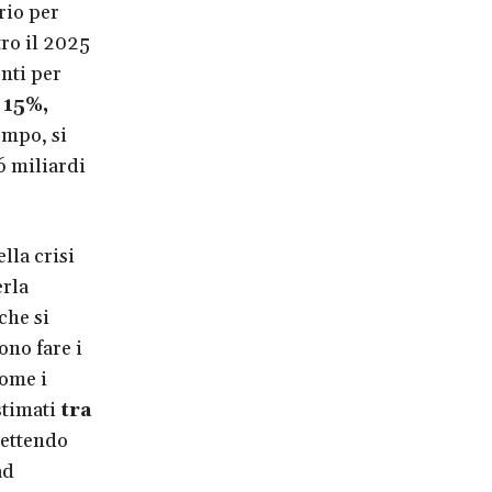
rio per
tro il 2025
enti per
 15%,
tempo, si
6 miliardi
ella crisi
erla
che si
ono fare i
come i
stimati
tra
lettendo
ad