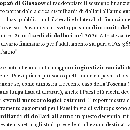
op26 di Glasgow
di raddoppiare il sostegno finanzia
to portandolo a circa 40 miliardi di dollari all’anno en
 i flussi pubblici multilaterali e bilaterali di finanziam
to verso i Paesi in via di sviluppo sono
diminuiti del
 circa
21 miliardi di dollari nel 2021
. Allo stesso 
l divario finanziario per l’adattamento sia pari a 194-36
ll’anno”.
te è noto che una delle maggiori
ingiustizie sociali
d
che i Paesi più colpiti sono quelli meno colpevoli di av
anche se, come dimostra il recente caso della Toscana (
na lunga lista di disastri), anche i Paesi più ricchi dev
li
eventi meteorologici estremi
. Il report mostra 
attamento aggiornati per i Paesi in via di sviluppo sono 
miliardi di dollari all’anno
in questo decennio, rif
evate rispetto agli studi precedenti che sono destinati 