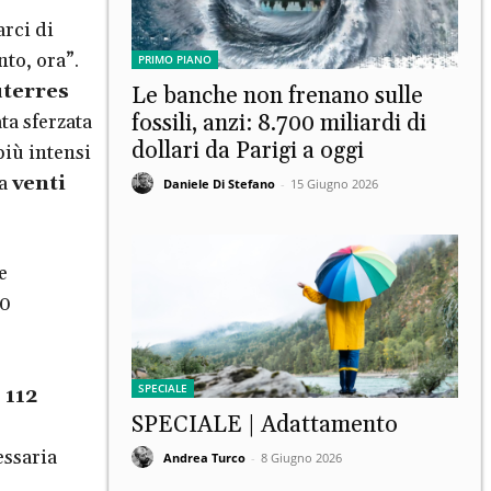
rci di
to, ora”.
PRIMO PIANO
terres
Le banche non frenano sulle
fossili, anzi: 8.700 miliardi di
ta sferzata
dollari da Parigi a oggi
più intensi
da
venti
Daniele Di Stefano
-
15 Giugno 2026
e
30
SPECIALE
e
112
SPECIALE | Adattamento
essaria
Andrea Turco
-
8 Giugno 2026