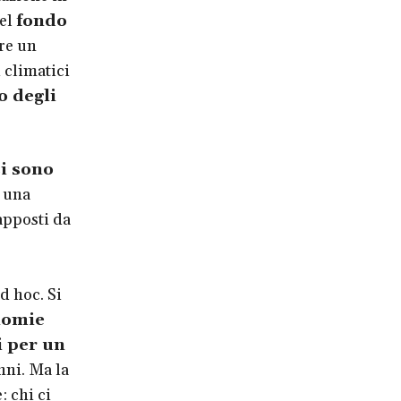
del
fondo
ire un
 climatici
o degli
i sono
, una
apposti da
d hoc. Si
nomie
i per un
nni. Ma la
: chi ci