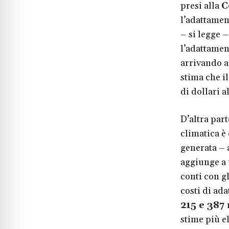
presi alla
C
l’adattamen
– si legge –
l’adattamen
arrivando a
stima che i
di dollari a
D’altra par
climatica è 
generata – 
aggiunge a u
conti con g
costi di ad
215 e 387 
stime più el