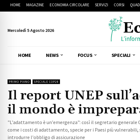
HOME
MAGAZINE
ECONOMIA CIRCOLARE
SERVIZI
CORSI
QUAD
Mercoledì 5 Agosto 2026
HOME
NEWS
FOCUS
SPECIALI
PRIMO PIANO
SPECIALE COP28
Il report UNEP sull’
il mondo è impreparat
"L'adattamento è un'emergenza": così il segretario generale
come i costi di adattamento, specie per i Paesi più vulnerabili
introdurre l'obbligo di assicurazione