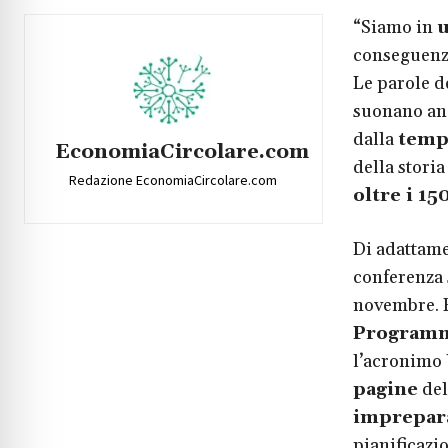
“Siamo in
u
conseguenza
Le parole d
suonano anc
dalla
temp
EconomiaCircolare.com
della storia
Redazione EconomiaCircolare.com
oltre i 15
Di adattame
conferenza 
novembre. E
Programma
l’acronimo 
pagine
del
imprepar
pianificazio