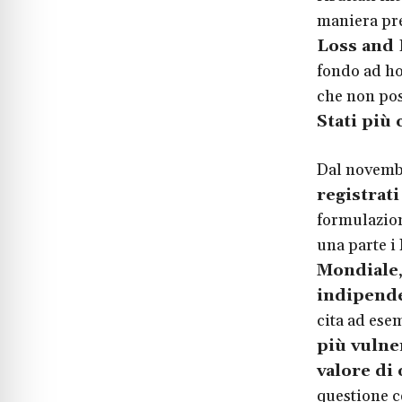
maniera pre
Loss and
fondo ad ho
che non pos
Stati più 
Dal novembr
registrati
formulazion
una parte i 
Mondiale
indipend
cita ad ese
più vulne
valore di 
questione ce