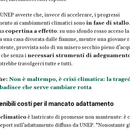
 UNEP avverte che, invece di accelerare, i progressi
mento ai cambiamenti climatici sono
in fase di stallo
una
copertina a effetto
: su uno sfondo rosso acceso la
 una casa divorata dalle fiamme, mentre una giovane r
otente, provvista solo di un misero secchio pieno d’acq
 che senza i
necessari strumenti di adeguament
trebbe travolgerci tutte e tutti.
he:
Non è maltempo, è crisi climatica: la traged
badisce che serve cambiare rotta
tenibili costi per il mancato adattamento
 climatico
è lastricato di promesse non mantenute: è c
report sull’adattamento diffuso da UNEP. “Nonostante g