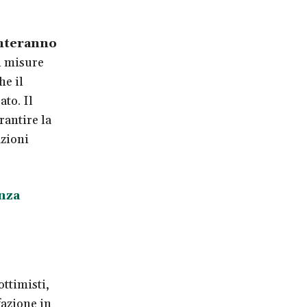
nteranno
di misure
he il
ato. Il
rantire la
azioni
anza
ottimisti,
fazione in