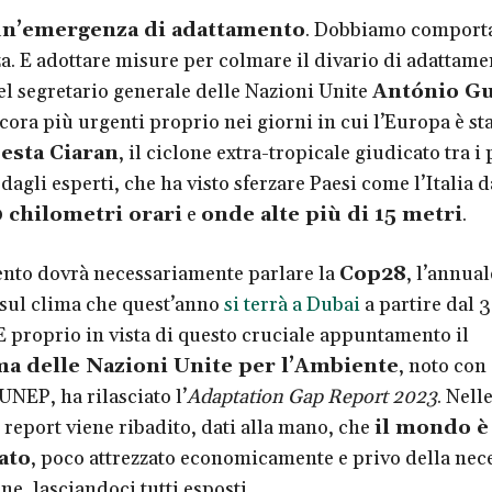
n’emergenza di adattamento
. Dobbiamo comporta
. E adottare misure per colmare il divario di adattamen
el segretario generale delle Nazioni Unite
António Gu
ora più urgenti proprio nei giorni in cui l’Europa è sta
esta Ciaran
, il ciclone extra-tropicale giudicato tra i 
 dagli esperti, che ha visto sferzare Paesi come l’Italia 
0 chilometri orari
e
onde alte più di 15 metri
.
nto dovrà necessariamente parlare la
Cop28
, l’annual
sul clima che quest’anno
si terrà a Dubai
a partire dal 
 proprio in vista di questo cruciale appuntamento il
 delle Nazioni Unite per l’Ambiente
, noto con
UNEP, ha rilasciato l’
Adaptation Gap Report 2023
. Nell
 report viene ribadito, dati alla mano, che
il mondo è
ato
, poco attrezzato economicamente e privo della nec
ne, lasciandoci tutti esposti.