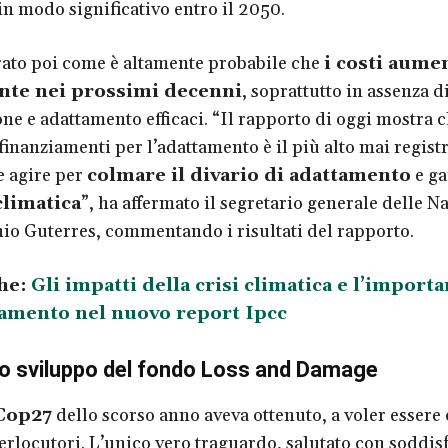
n modo significativo entro il 2050.
ato poi come è altamente probabile che
i costi aume
te nei prossimi decenni
, soprattutto in assenza 
ne e adattamento efficaci. “Il rapporto di oggi mostra c
finanziamenti per l’adattamento è il più alto mai registr
 agire per
colmare il divario di adattamento
e ga
climatica
”, ha affermato il segretario generale delle N
io Guterres, commentando i risultati del rapporto.
he:
Gli impatti della crisi climatica e l’import
tamento nel nuovo report Ipcc
o sviluppo del fondo Loss and Damage
Cop27
dello scorso anno aveva ottenuto, a voler essere 
terlocutori. L’unico vero traguardo, salutato con soddis