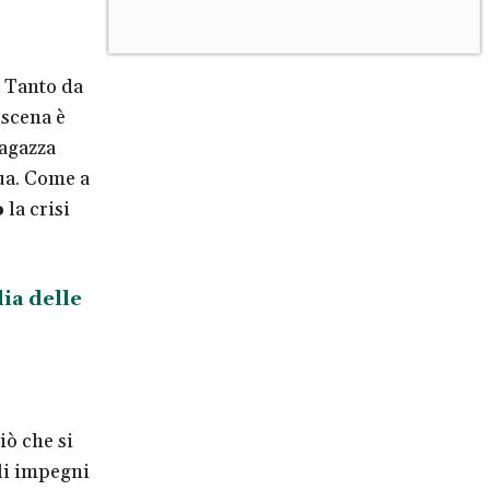
. Tanto da
 scena è
agazza
ua. Come a
o
la crisi
ia delle
iò che si
li impegni