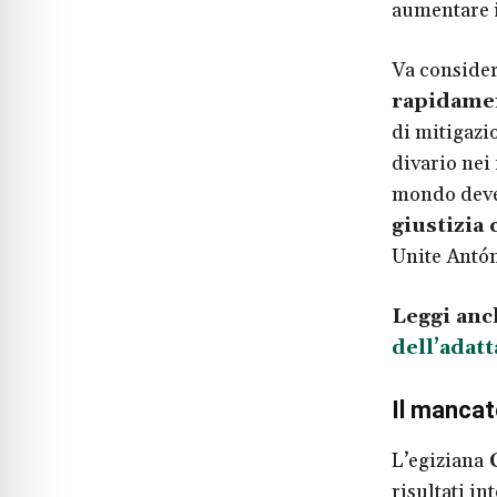
aumentare i
Va consider
rapidamen
di mitigazio
divario nei 
mondo deve
giustizia 
Unite Antón
Leggi anc
dell’adat
Il mancat
L’egiziana
risultati in