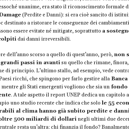
ssoché unanime, era stato il riconoscimento formale 
 Damage
(Perdite e Danni): si era cioè sancito di istitu
c destinato a ristorare le conseguenze dei cambiamenti
sono essere evitate né mitigate, soprattutto
a sostegn
colpiti
dai danni irreversibili.
e dell’anno scorso a quello di quest’anno, però,
non s
 grandi passi in avanti
su quello che rimane, finora
e di principio. L’ultimo stallo, ad esempio, vede contr
Paesi ricchi, che spingono per farlo gestire alla
Banca
, mentre gli Stati emergenti vogliono che sia un
fondo
ente
. A tale aspetto il report UNEP dedica un capitolo a
mpio uno studio recente che indica che solo
le 55 eco
rabili al clima hanno già subito perdite e dann
oltre 500 miliardi di dollari
negli ultimi due dece
ntrale resta un’altra: chi finanzia il fondo? Banalmente